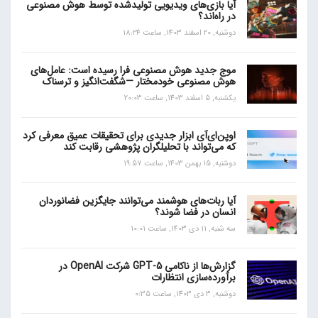
آیا بازی‌های ویدیویی تولیدشده توسط هوش مصنوعی
در راه‌اند؟
دوشنبه, 20 اسفند 1403, ساعت 18:24
موج جدید هوش مصنوعی فرا رسیده است: عامل‌های
هوش مصنوعی خودمختار —شگفت‌انگیز و ترسناک
یکشنبه, 5 اسفند 1403, ساعت 20:03
اوپن‌ای‌آی ابزار جدیدی برای تحقیقات عمیق معرفی کرد
که می‌تواند با تحلیلگران پژوهشی رقابت کند
دوشنبه, 15 بهمن 1403, ساعت 19:57
آیا ربات‌های هوشمند می‌توانند جایگزین فضانوردان
انسان در فضا شوند؟
سه شنبه, 11 دی 1403, ساعت 10:01
گزارش‌ها از ناکامی GPT-5 شرکت OpenAI در
برآورده‌سازی انتظارات
دوشنبه, 3 دی 1403, ساعت 0:35