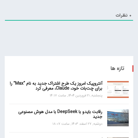
0
نظرات
تازه ها
آنتروپیک امروز یک طرح اشتراک جدید به نام “Max” را
برای چت‌بات خود، Claude، معرفی کرد
پنجشنبه, 21 فروردین 1404, ساعت 14:17
رقابت بایدو با DeepSeek با مدل هوش مصنوعی
جدید
دوشنبه, 27 اسفند 1403, ساعت 18:07