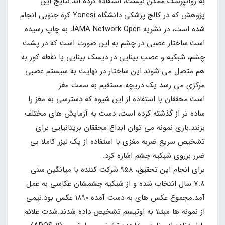
به روانپزشک ممکن نیست، استفاده کرده اند.نتایج این
پژوهش که در کالج پزشکی دانشگاه Yonesi کره جنوبی انجام
شده است، در نشریه JAMA Network Open به چاپ رسیده
است.ساختار عصبی در چشم به این صورت است که در پشت
چشم، شبکیه و عصب بینایی در دیسک بینایی یا نقطه کور به
هم متصل می شوند.این ساختار در نهایت به سیستم عصبی
مرکزی می رسد یک دریچه مستقیم به سمت مغز
است.محققان با استفاده از این شیوه که دسترسی به مغز را
ساده تر از گذشته کرده است، دست به آزمایش های مختلف
بزنند.باری نمونه می توان ابداع محققان بریتانیایی برای
تشخیص سریع ضربه مغزی با استفاده از یک لیزر کاملا بی
ضرر برروی شبکیه چشم اشاره کرد.
برای انجام این تحقیق، 958 شرکت کننده با میانگین سنی
7.8 سال انتخاب شده و از شبکیه چشمشان عکاسی به عمل
آمد.مجموع عکس های به دست آمده 1890 عکس بود.نیمی
از نمونه ها مبتلا به اوتیسم تشخیص داده شدند.شدت علائم