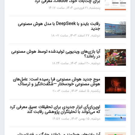
برای چت‌بات خود، Claude، معرفی کرد
پنجشنبه, 21 فروردین 1404, ساعت 14:17
رقابت بایدو با DeepSeek با مدل هوش مصنوعی
جدید
دوشنبه, 27 اسفند 1403, ساعت 18:07
آیا بازی‌های ویدیویی تولیدشده توسط هوش مصنوعی
در راه‌اند؟
دوشنبه, 20 اسفند 1403, ساعت 18:24
موج جدید هوش مصنوعی فرا رسیده است: عامل‌های
هوش مصنوعی خودمختار —شگفت‌انگیز و ترسناک
یکشنبه, 5 اسفند 1403, ساعت 20:03
اوپن‌ای‌آی ابزار جدیدی برای تحقیقات عمیق معرفی کرد
که می‌تواند با تحلیلگران پژوهشی رقابت کند
دوشنبه, 15 بهمن 1403, ساعت 19:57
آیا ربات‌های هوشمند می‌توانند جایگزین فضانوردان