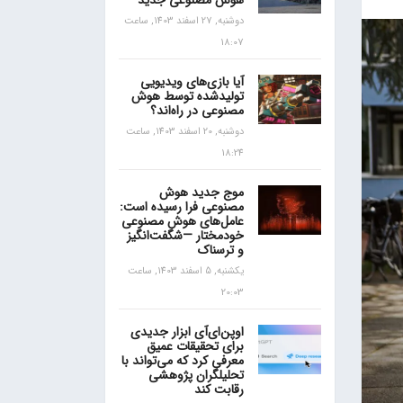
هوش مصنوعی جدید
دوشنبه, 27 اسفند 1403, ساعت
18:07
آیا بازی‌های ویدیویی
تولیدشده توسط هوش
مصنوعی در راه‌اند؟
دوشنبه, 20 اسفند 1403, ساعت
18:24
موج جدید هوش
مصنوعی فرا رسیده است:
عامل‌های هوش مصنوعی
خودمختار —شگفت‌انگیز
و ترسناک
یکشنبه, 5 اسفند 1403, ساعت
20:03
اوپن‌ای‌آی ابزار جدیدی
برای تحقیقات عمیق
معرفی کرد که می‌تواند با
تحلیلگران پژوهشی
رقابت کند