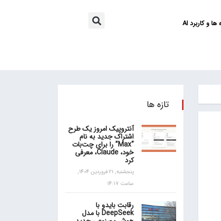
ها و کاربرد AI
تازه ها
آنتروپیک امروز یک طرح
اشتراک جدید به نام
“Max” را برای چت‌بات
خود، Claude، معرفی
کرد
پنجشنبه, 21 فروردین 1404,
ساعت 14:17
رقابت بایدو با
DeepSeek با مدل