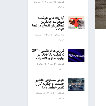
دوشنبه, 15 بهمن 1403, ساعت
19:57
آیا ربات‌های هوشمند
می‌توانند جایگزین
فضانوردان انسان در فضا
شوند؟
سه شنبه, 11 دی 1403, ساعت
10:01
گزارش‌ها از ناکامی GPT-
5 شرکت OpenAI در
برآورده‌سازی انتظارات
دوشنبه, 3 دی 1403, ساعت
0:35
هوش مصنوعی عاملی
چیست و چگونه کار را
تغییر خواهد داد؟
دوشنبه, 26 آذر 1403, ساعت
17:57