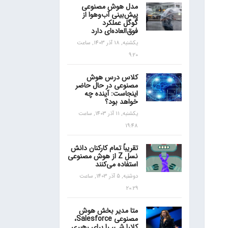
مدل هوش مصنوعی
پیش‌بینی آب‌و‌هوا از
گوگل عملکرد
فوق‌العاده‌ای دارد
یکشنبه, 18 آذر 1403, ساعت
9:20
کلاس درس هوش
مصنوعی در حال حاضر
اینجاست: آینده چه
خواهد بود؟
یکشنبه, 11 آذر 1403, ساعت
19:48
تقریباً تمام کارکنان دانش
نسل Z از هوش مصنوعی
استفاده می‌کنند
دوشنبه, 5 آذر 1403, ساعت
20:29
متا مدیر بخش هوش
مصنوعی Salesforce،
کلارا شی، را برای رهبری