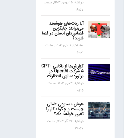
دوشنبه, 15 بهمن 1403, ساعت
19:57
آیا ربات‌های هوشمند
می‌توانند جایگزین
فضانوردان انسان در فضا
شوند؟
سه شنبه, 11 دی 1403, ساعت
10:01
گزارش‌ها از ناکامی GPT-
5 شرکت OpenAI در
برآورده‌سازی انتظارات
دوشنبه, 3 دی 1403, ساعت
0:35
هوش مصنوعی عاملی
چیست و چگونه کار را
تغییر خواهد داد؟
دوشنبه, 26 آذر 1403, ساعت
17:57