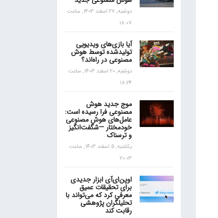
هوش مصنوعی جدید
دوشنبه, 27 اسفند 1403, ساعت
18:07
آیا بازی‌های ویدیویی
تولیدشده توسط هوش
مصنوعی در راه‌اند؟
دوشنبه, 20 اسفند 1403, ساعت
18:24
موج جدید هوش
مصنوعی فرا رسیده است:
عامل‌های هوش مصنوعی
خودمختار —شگفت‌انگیز
و ترسناک
یکشنبه, 5 اسفند 1403, ساعت
20:03
اوپن‌ای‌آی ابزار جدیدی
برای تحقیقات عمیق
معرفی کرد که می‌تواند با
تحلیلگران پژوهشی
رقابت کند