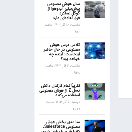
مدل هوش مصنوعی
پیش‌بینی آب‌و‌هوا از
گوگل عملکرد
فوق‌العاده‌ای دارد
یکشنبه, 18 آذر 1403, ساعت
9:20
کلاس درس هوش
مصنوعی در حال حاضر
اینجاست: آینده چه
خواهد بود؟
یکشنبه, 11 آذر 1403, ساعت
19:48
تقریباً تمام کارکنان دانش
نسل Z از هوش مصنوعی
استفاده می‌کنند
دوشنبه, 5 آذر 1403, ساعت
20:29
متا مدیر بخش هوش
مصنوعی Salesforce،
کلارا شی، را برای رهبری