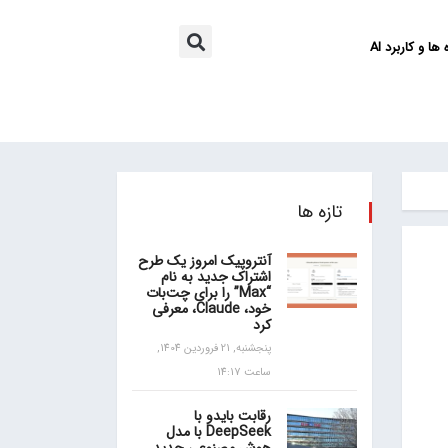
ها و کاربرد AI
تازه ها
آنتروپیک امروز یک طرح
اشتراک جدید به نام
“Max” را برای چت‌بات
خود، Claude، معرفی
کرد
پنجشنبه, 21 فروردین 1404,
ساعت 14:17
رقابت بایدو با
DeepSeek با مدل