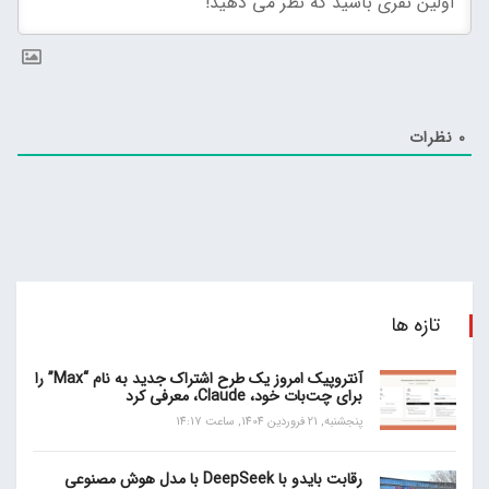
0
نظرات
تازه ها
آنتروپیک امروز یک طرح اشتراک جدید به نام “Max” را
برای چت‌بات خود، Claude، معرفی کرد
پنجشنبه, 21 فروردین 1404, ساعت 14:17
رقابت بایدو با DeepSeek با مدل هوش مصنوعی