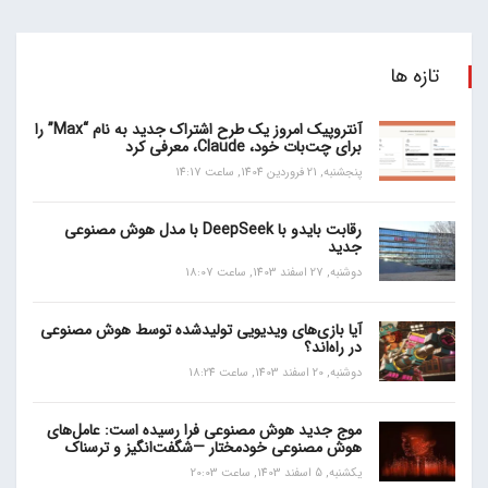
تازه ها
آنتروپیک امروز یک طرح اشتراک جدید به نام “Max” را
برای چت‌بات خود، Claude، معرفی کرد
پنجشنبه, 21 فروردین 1404, ساعت 14:17
رقابت بایدو با DeepSeek با مدل هوش مصنوعی
جدید
دوشنبه, 27 اسفند 1403, ساعت 18:07
آیا بازی‌های ویدیویی تولیدشده توسط هوش مصنوعی
در راه‌اند؟
دوشنبه, 20 اسفند 1403, ساعت 18:24
موج جدید هوش مصنوعی فرا رسیده است: عامل‌های
هوش مصنوعی خودمختار —شگفت‌انگیز و ترسناک
یکشنبه, 5 اسفند 1403, ساعت 20:03