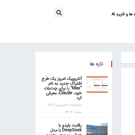
ها و کاربرد AI
تازه ها
آنتروپیک امروز یک طرح
اشتراک جدید به نام
“Max” را برای چت‌بات
خود، Claude، معرفی
کرد
پنجشنبه, 21 فروردین 1404,
ساعت 14:17
رقابت بایدو با
DeepSeek با مدل