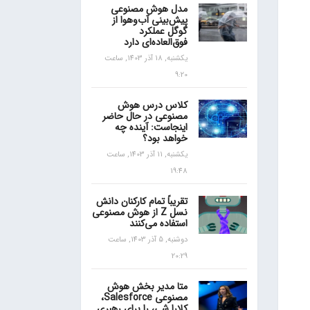
مدل هوش مصنوعی
پیش‌بینی آب‌و‌هوا از
گوگل عملکرد
فوق‌العاده‌ای دارد
یکشنبه, 18 آذر 1403, ساعت
9:20
کلاس درس هوش
مصنوعی در حال حاضر
اینجاست: آینده چه
خواهد بود؟
یکشنبه, 11 آذر 1403, ساعت
19:48
تقریباً تمام کارکنان دانش
نسل Z از هوش مصنوعی
استفاده می‌کنند
دوشنبه, 5 آذر 1403, ساعت
20:29
متا مدیر بخش هوش
مصنوعی Salesforce،
کلارا شی، را برای رهبری