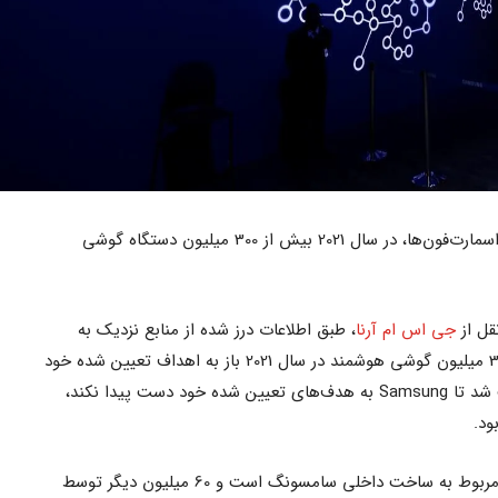
سامسونگ یکی از بزرگترین تولیدکنندگان اسمارت‌فون‌ها، در سال 2021 بیش از 300 میلیون دستگاه گوشی
قل از
جی اس ام آرنا
، طبق اطلاعات درز شده از منابع نزدیک به
، این شرکت با تولید بیش از 300 میلیون گوشی هوشمند در سال 2021 باز به اهداف تعیین شده خود
نرسید. یکی از مهم‌ترین دلایلی که موجب شد تا Samsung به هدف‌های تعیین شده خود دست پیدا نکند،
از آمار ذکر شده، فقط 240 میلیون دستگاه‌‌ مربوط به ساخت داخلی سامسونگ است و 60 میلیون دیگر توسط