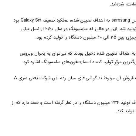
همانطور که اشاره شد، یکی از دلایل نرسیدن samsung به اهداف تعیین شده، عملکرد ضعیف Galaxy S21 بود
که فقط 20 میلیون از این گوشی هوشمند تولید شد. این در حالی که سامسونگ در سال 2020 از نسل قبلی
لبته عوامل دیگری در نرسیدن Samsung به اهداف تعیین شده دخیل بودند که می‌توان به بحران ویروس
از آمار 300 میلیونی ذکر شده، بخش عمده فروش آن مربوط به گوشی‌های میان رده این شرکت یعنی سری A
در نهایت سامسونگ برای سال جاری هدف تولید 334 میلیون دستگاه را در نظر گرفته است و قصد دارد که از