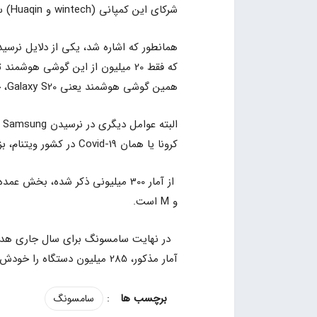
شرکای این کمپانی (wintech و Huaqin) ساخته شده‌اند.
همین گوشی هوشمند یعنی Galaxy S20، چیزی بین 35 الی 40 میلیون دستگاه را تولید کرده بود.
ا
کرونا یا همان Covid-19 در کشور ویتنام، بزرگترین مرکز تولید کننده اسمارت‌فون‌های سامسونگ‌ اشاره کرد.
و M است.
آمار مذکور، 285 میلیون دستگاه را خودش تولید کند.
:
سامسونگ