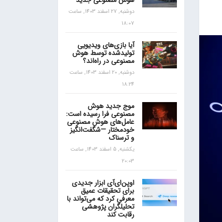
هوش مصنوعی جدید
دوشنبه, 27 اسفند 1403, ساعت
18:07
آیا بازی‌های ویدیویی
تولیدشده توسط هوش
مصنوعی در راه‌اند؟
دوشنبه, 20 اسفند 1403, ساعت
18:24
موج جدید هوش
مصنوعی فرا رسیده است:
عامل‌های هوش مصنوعی
خودمختار —شگفت‌انگیز
و ترسناک
یکشنبه, 5 اسفند 1403, ساعت
20:03
اوپن‌ای‌آی ابزار جدیدی
برای تحقیقات عمیق
معرفی کرد که می‌تواند با
تحلیلگران پژوهشی
رقابت کند