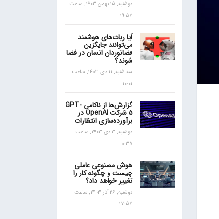
دوشنبه, 15 بهمن 1403, ساعت
19:57
آیا ربات‌های هوشمند
می‌توانند جایگزین
فضانوردان انسان در فضا
شوند؟
سه شنبه, 11 دی 1403, ساعت
10:01
گزارش‌ها از ناکامی GPT-
5 شرکت OpenAI در
برآورده‌سازی انتظارات
دوشنبه, 3 دی 1403, ساعت
0:35
هوش مصنوعی عاملی
چیست و چگونه کار را
تغییر خواهد داد؟
دوشنبه, 26 آذر 1403, ساعت
17:57