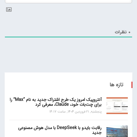
0
نظرات
تازه ها
آنتروپیک امروز یک طرح اشتراک جدید به نام “Max” را
برای چت‌بات خود، Claude، معرفی کرد
پنجشنبه, 21 فروردین 1404, ساعت 14:17
رقابت بایدو با DeepSeek با مدل هوش مصنوعی
جدید