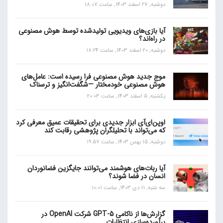
دوشنبه, 27 اسفند 1403, ساعت 18:07
آیا بازی‌های ویدیویی تولیدشده توسط هوش مصنوعی
در راه‌اند؟
دوشنبه, 20 اسفند 1403, ساعت 18:24
موج جدید هوش مصنوعی فرا رسیده است: عامل‌های
هوش مصنوعی خودمختار —شگفت‌انگیز و ترسناک
یکشنبه, 5 اسفند 1403, ساعت 20:03
اوپن‌ای‌آی ابزار جدیدی برای تحقیقات عمیق معرفی کرد
که می‌تواند با تحلیلگران پژوهشی رقابت کند
دوشنبه, 15 بهمن 1403, ساعت 19:57
آیا ربات‌های هوشمند می‌توانند جایگزین فضانوردان
انسان در فضا شوند؟
سه شنبه, 11 دی 1403, ساعت 10:01
گزارش‌ها از ناکامی GPT-5 شرکت OpenAI در
برآورده‌سازی انتظارات