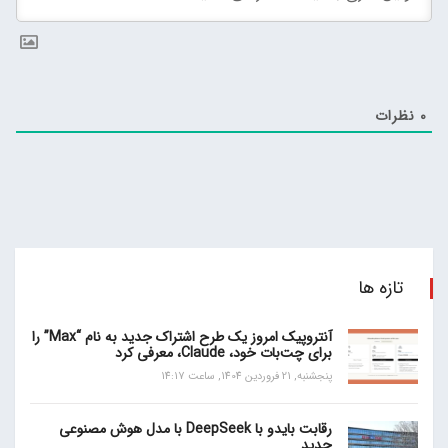
0
نظرات
تازه ها
آنتروپیک امروز یک طرح اشتراک جدید به نام “Max” را
برای چت‌بات خود، Claude، معرفی کرد
پنجشنبه, 21 فروردین 1404, ساعت 14:17
رقابت بایدو با DeepSeek با مدل هوش مصنوعی
جدید