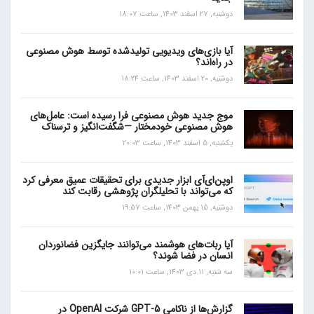
دوشنبه, 27 اسفند 1403, ساعت 18:07
آیا بازی‌های ویدیویی تولیدشده توسط هوش مصنوعی
در راه‌اند؟
دوشنبه, 20 اسفند 1403, ساعت 18:24
موج جدید هوش مصنوعی فرا رسیده است: عامل‌های
هوش مصنوعی خودمختار —شگفت‌انگیز و ترسناک
یکشنبه, 5 اسفند 1403, ساعت 20:03
اوپن‌ای‌آی ابزار جدیدی برای تحقیقات عمیق معرفی کرد
که می‌تواند با تحلیلگران پژوهشی رقابت کند
دوشنبه, 15 بهمن 1403, ساعت 19:57
آیا ربات‌های هوشمند می‌توانند جایگزین فضانوردان
انسان در فضا شوند؟
سه شنبه, 11 دی 1403, ساعت 10:01
گزارش‌ها از ناکامی GPT-5 شرکت OpenAI در