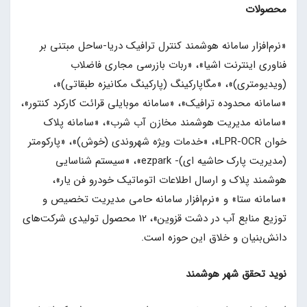
محصولات
«نرم‌افزار سامانه هوشمند کنترل ترافیک دریا-ساحل مبتنی بر
فناوری اینترنت اشیا»، «ربات بازرسی مجاری فاضلاب
(ویدیومتری)»، «مگاپارکینگ (پارکینگ مکانیزه طبقاتی)»،
«سامانه محدوده ترافیک»، «سامانه موبایلی قرائت کارکرد کنتور»،
«سامانه مدیریت هوشمند مخازن آب شرب»، «سامانه پلاک
خوان LPR-OCR»، «خدمات ویژه شهروندی (خوش)»، «پارکومتر
(مدیریت پارک حاشیه ای)- ezpark»، «سیستم شناسایی
هوشمند پلاک و ارسال اطلاعات اتوماتیک خودرو فن یار»،
«سامانه ستا» و «نرم‌افزار سامانه حامی مدیریت تخصیص و
توزیع منابع آب در دشت قزوین»، 12 محصول تولیدی شرکت‌های
دانش‌بنیان و خلاق این حوزه است.
نوید تحقق شهر هوشمند