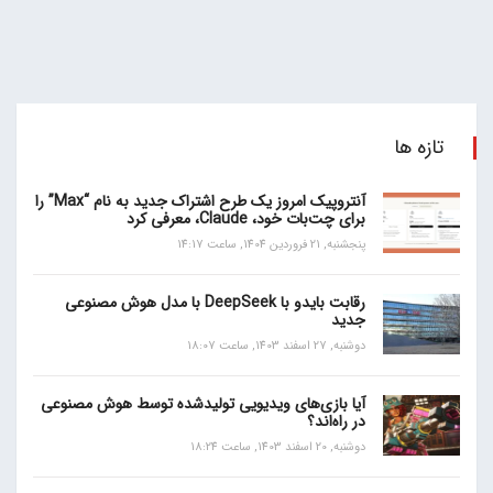
تازه ها
آنتروپیک امروز یک طرح اشتراک جدید به نام “Max” را
برای چت‌بات خود، Claude، معرفی کرد
پنجشنبه, 21 فروردین 1404, ساعت 14:17
رقابت بایدو با DeepSeek با مدل هوش مصنوعی
جدید
دوشنبه, 27 اسفند 1403, ساعت 18:07
آیا بازی‌های ویدیویی تولیدشده توسط هوش مصنوعی
در راه‌اند؟
دوشنبه, 20 اسفند 1403, ساعت 18:24