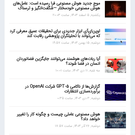
موج جدید هوش مصنوعی فرا رسیده است: عامل‌های
هوش مصنوعی خودمختار —شگفت‌انگیز و ترسناک
یکشنبه, 5 اسفند 1403, ساعت 20:03
اوپن‌ای‌آی ابزار جدیدی برای تحقیقات عمیق معرفی کرد
که می‌تواند با تحلیلگران پژوهشی رقابت کند
دوشنبه, 15 بهمن 1403, ساعت 19:57
آیا ربات‌های هوشمند می‌توانند جایگزین فضانوردان
انسان در فضا شوند؟
سه شنبه, 11 دی 1403, ساعت 10:01
گزارش‌ها از ناکامی GPT-5 شرکت OpenAI در
برآورده‌سازی انتظارات
دوشنبه, 3 دی 1403, ساعت 0:35
هوش مصنوعی عاملی چیست و چگونه کار را تغییر
خواهد داد؟
دوشنبه, 26 آذر 1403, ساعت 17:57