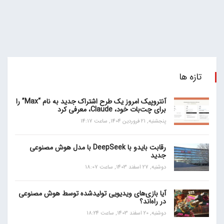
تازه ها
آنتروپیک امروز یک طرح اشتراک جدید به نام “Max” را
برای چت‌بات خود، Claude، معرفی کرد
پنجشنبه, 21 فروردین 1404, ساعت 14:17
رقابت بایدو با DeepSeek با مدل هوش مصنوعی
جدید
دوشنبه, 27 اسفند 1403, ساعت 18:07
آیا بازی‌های ویدیویی تولیدشده توسط هوش مصنوعی
در راه‌اند؟
دوشنبه, 20 اسفند 1403, ساعت 18:24