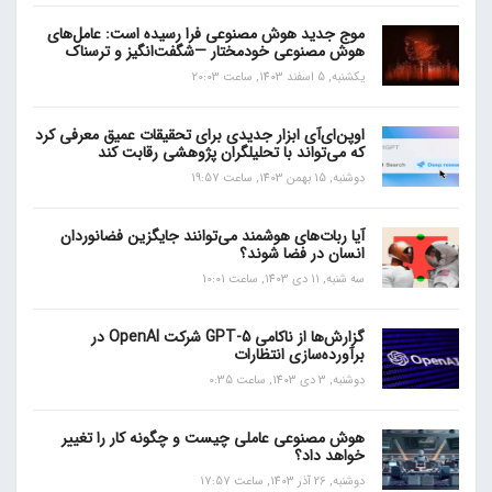
موج جدید هوش مصنوعی فرا رسیده است: عامل‌های
هوش مصنوعی خودمختار —شگفت‌انگیز و ترسناک
یکشنبه, 5 اسفند 1403, ساعت 20:03
اوپن‌ای‌آی ابزار جدیدی برای تحقیقات عمیق معرفی کرد
که می‌تواند با تحلیلگران پژوهشی رقابت کند
دوشنبه, 15 بهمن 1403, ساعت 19:57
آیا ربات‌های هوشمند می‌توانند جایگزین فضانوردان
انسان در فضا شوند؟
سه شنبه, 11 دی 1403, ساعت 10:01
گزارش‌ها از ناکامی GPT-5 شرکت OpenAI در
برآورده‌سازی انتظارات
دوشنبه, 3 دی 1403, ساعت 0:35
هوش مصنوعی عاملی چیست و چگونه کار را تغییر
خواهد داد؟
دوشنبه, 26 آذر 1403, ساعت 17:57