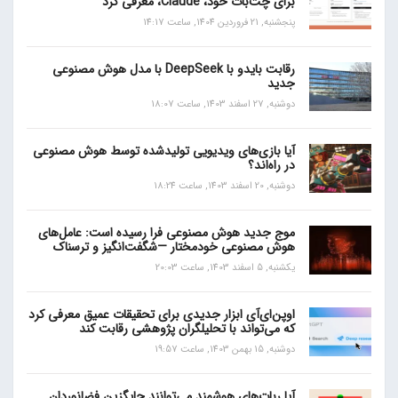
برای چت‌بات خود، Claude، معرفی کرد
پنجشنبه, 21 فروردین 1404, ساعت 14:17
رقابت بایدو با DeepSeek با مدل هوش مصنوعی
جدید
دوشنبه, 27 اسفند 1403, ساعت 18:07
آیا بازی‌های ویدیویی تولیدشده توسط هوش مصنوعی
در راه‌اند؟
دوشنبه, 20 اسفند 1403, ساعت 18:24
موج جدید هوش مصنوعی فرا رسیده است: عامل‌های
هوش مصنوعی خودمختار —شگفت‌انگیز و ترسناک
یکشنبه, 5 اسفند 1403, ساعت 20:03
اوپن‌ای‌آی ابزار جدیدی برای تحقیقات عمیق معرفی کرد
که می‌تواند با تحلیلگران پژوهشی رقابت کند
دوشنبه, 15 بهمن 1403, ساعت 19:57
آیا ربات‌های هوشمند می‌توانند جایگزین فضانوردان