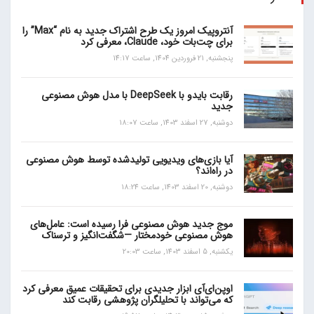
آنتروپیک امروز یک طرح اشتراک جدید به نام “Max” را
برای چت‌بات خود، Claude، معرفی کرد
پنجشنبه, 21 فروردین 1404, ساعت 14:17
رقابت بایدو با DeepSeek با مدل هوش مصنوعی
جدید
دوشنبه, 27 اسفند 1403, ساعت 18:07
آیا بازی‌های ویدیویی تولیدشده توسط هوش مصنوعی
در راه‌اند؟
دوشنبه, 20 اسفند 1403, ساعت 18:24
موج جدید هوش مصنوعی فرا رسیده است: عامل‌های
هوش مصنوعی خودمختار —شگفت‌انگیز و ترسناک
یکشنبه, 5 اسفند 1403, ساعت 20:03
اوپن‌ای‌آی ابزار جدیدی برای تحقیقات عمیق معرفی کرد
که می‌تواند با تحلیلگران پژوهشی رقابت کند