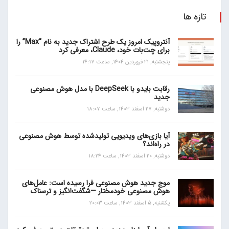
تازه ها
آنتروپیک امروز یک طرح اشتراک جدید به نام “Max” را
برای چت‌بات خود، Claude، معرفی کرد
پنجشنبه, 21 فروردین 1404, ساعت 14:17
رقابت بایدو با DeepSeek با مدل هوش مصنوعی
جدید
دوشنبه, 27 اسفند 1403, ساعت 18:07
آیا بازی‌های ویدیویی تولیدشده توسط هوش مصنوعی
در راه‌اند؟
دوشنبه, 20 اسفند 1403, ساعت 18:24
موج جدید هوش مصنوعی فرا رسیده است: عامل‌های
هوش مصنوعی خودمختار —شگفت‌انگیز و ترسناک
یکشنبه, 5 اسفند 1403, ساعت 20:03