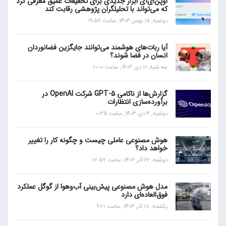
اوپن‌ای‌آی ابزار جدیدی برای تحقیقات عمیق معرفی کرد
که می‌تواند با تحلیلگران پژوهشی رقابت کند
دوشنبه, 15 بهمن 1403, ساعت 19:57
آیا ربات‌های هوشمند می‌توانند جایگزین فضانوردان
انسان در فضا شوند؟
سه شنبه, 11 دی 1403, ساعت 10:01
گزارش‌ها از ناکامی GPT-5 شرکت OpenAI در
برآورده‌سازی انتظارات
دوشنبه, 3 دی 1403, ساعت 0:35
هوش مصنوعی عاملی چیست و چگونه کار را تغییر
خواهد داد؟
دوشنبه, 26 آذر 1403, ساعت 17:57
مدل هوش مصنوعی پیش‌بینی آب‌و‌هوا از گوگل عملکرد
فوق‌العاده‌ای دارد
یکشنبه, 18 آذر 1403, ساعت 9:20