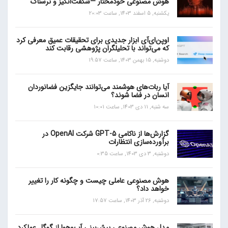
هوش مصنوعی خودمختار —شگفت‌انگیز و ترسناک
یکشنبه, 5 اسفند 1403, ساعت 20:03
اوپن‌ای‌آی ابزار جدیدی برای تحقیقات عمیق معرفی کرد
که می‌تواند با تحلیلگران پژوهشی رقابت کند
دوشنبه, 15 بهمن 1403, ساعت 19:57
آیا ربات‌های هوشمند می‌توانند جایگزین فضانوردان
انسان در فضا شوند؟
سه شنبه, 11 دی 1403, ساعت 10:01
گزارش‌ها از ناکامی GPT-5 شرکت OpenAI در
برآورده‌سازی انتظارات
دوشنبه, 3 دی 1403, ساعت 0:35
هوش مصنوعی عاملی چیست و چگونه کار را تغییر
خواهد داد؟
دوشنبه, 26 آذر 1403, ساعت 17:57
مدل هوش مصنوعی پیش‌بینی آب‌و‌هوا از گوگل عملکرد