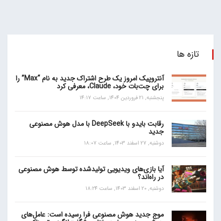
تازه ها
آنتروپیک امروز یک طرح اشتراک جدید به نام “Max” را
برای چت‌بات خود، Claude، معرفی کرد
پنجشنبه, 21 فروردین 1404, ساعت 14:17
رقابت بایدو با DeepSeek با مدل هوش مصنوعی
جدید
دوشنبه, 27 اسفند 1403, ساعت 18:07
آیا بازی‌های ویدیویی تولیدشده توسط هوش مصنوعی
در راه‌اند؟
دوشنبه, 20 اسفند 1403, ساعت 18:24
موج جدید هوش مصنوعی فرا رسیده است: عامل‌های