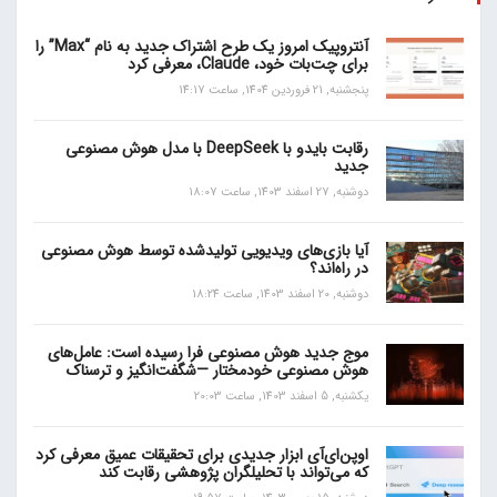
آنتروپیک امروز یک طرح اشتراک جدید به نام “Max” را
برای چت‌بات خود، Claude، معرفی کرد
پنجشنبه, 21 فروردین 1404, ساعت 14:17
رقابت بایدو با DeepSeek با مدل هوش مصنوعی
جدید
دوشنبه, 27 اسفند 1403, ساعت 18:07
آیا بازی‌های ویدیویی تولیدشده توسط هوش مصنوعی
در راه‌اند؟
دوشنبه, 20 اسفند 1403, ساعت 18:24
موج جدید هوش مصنوعی فرا رسیده است: عامل‌های
هوش مصنوعی خودمختار —شگفت‌انگیز و ترسناک
یکشنبه, 5 اسفند 1403, ساعت 20:03
اوپن‌ای‌آی ابزار جدیدی برای تحقیقات عمیق معرفی کرد
که می‌تواند با تحلیلگران پژوهشی رقابت کند