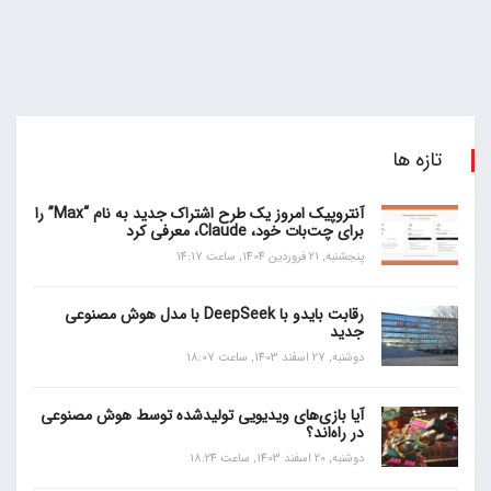
تازه ها
آنتروپیک امروز یک طرح اشتراک جدید به نام “Max” را
برای چت‌بات خود، Claude، معرفی کرد
پنجشنبه, 21 فروردین 1404, ساعت 14:17
رقابت بایدو با DeepSeek با مدل هوش مصنوعی
جدید
دوشنبه, 27 اسفند 1403, ساعت 18:07
آیا بازی‌های ویدیویی تولیدشده توسط هوش مصنوعی
در راه‌اند؟
دوشنبه, 20 اسفند 1403, ساعت 18:24