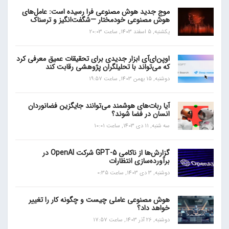
موج جدید هوش مصنوعی فرا رسیده است: عامل‌های
هوش مصنوعی خودمختار —شگفت‌انگیز و ترسناک
یکشنبه, 5 اسفند 1403, ساعت 20:03
اوپن‌ای‌آی ابزار جدیدی برای تحقیقات عمیق معرفی کرد
که می‌تواند با تحلیلگران پژوهشی رقابت کند
دوشنبه, 15 بهمن 1403, ساعت 19:57
آیا ربات‌های هوشمند می‌توانند جایگزین فضانوردان
انسان در فضا شوند؟
سه شنبه, 11 دی 1403, ساعت 10:01
گزارش‌ها از ناکامی GPT-5 شرکت OpenAI در
برآورده‌سازی انتظارات
دوشنبه, 3 دی 1403, ساعت 0:35
هوش مصنوعی عاملی چیست و چگونه کار را تغییر
خواهد داد؟
دوشنبه, 26 آذر 1403, ساعت 17:57