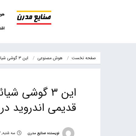
هو
اشت
صفحه نخست
هوش مصنوعی
این ۳ گوشی شیائومی HyperOS را با نسخه قدیمی اندروید دریافت…
قدیمی اندروید دری
نویسنده صنایع مدرن
سه شنبه, 3 بهمن 1402, ساعت 17:37