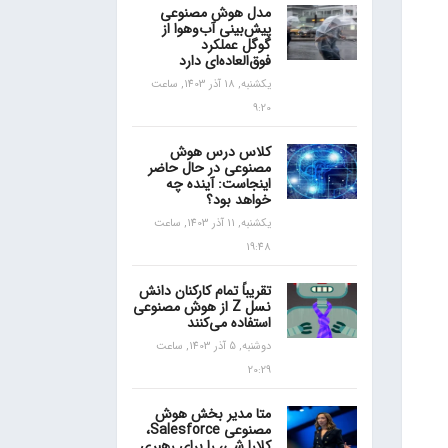
مدل هوش مصنوعی
پیش‌بینی آب‌و‌هوا از
گوگل عملکرد
فوق‌العاده‌ای دارد
یکشنبه, 18 آذر 1403, ساعت
9:20
کلاس درس هوش
مصنوعی در حال حاضر
اینجاست: آینده چه
خواهد بود؟
یکشنبه, 11 آذر 1403, ساعت
19:48
تقریباً تمام کارکنان دانش
نسل Z از هوش مصنوعی
استفاده می‌کنند
دوشنبه, 5 آذر 1403, ساعت
20:29
متا مدیر بخش هوش
مصنوعی Salesforce،
کلارا شی، را برای رهبری