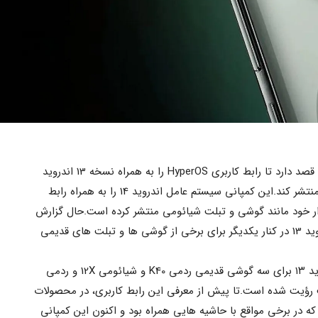
به گزارش صنایع مدرن، شرکت شیائومی قصد دارد تا رابط کاربری HyperOS را به همراه نسخه 13 اندروید
برای تعدادی از گوشی های قدیمی اش منتشر کند.این کمپانی سیستم عامل اندروید 14 را به همراه رابط
لات پرچمدار خود مانند گوشی و تبلت شیائومی منتشر کرده است.حال گزارش
هایی مبنی بر قرارگیری HyperOS و اندروید 13 در کنار یکدیگر برای برخی از گوشی ها و تبلت های قدیمی
نسخه آزمایشی HyperOS براساس اندروید ۱۳ برای سه گوشی قدیمی ردمی K40 و شیائومی 12X و ردمی
این شرکت رؤیت شده است.تا پیش از معرفی این رابط کاربری، در محصولات
 با MIUI روبرو بودیم که در برخی مواقع با حاشیه هایی همراه بود و اکنون این کمپانی