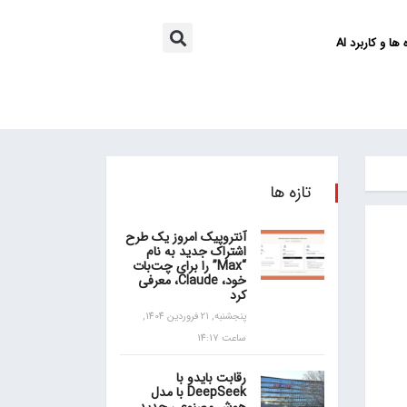
ها و کاربرد AI
تازه ها
آنتروپیک امروز یک طرح
اشتراک جدید به نام
“Max” را برای چت‌بات
خود، Claude، معرفی
کرد
پنجشنبه, 21 فروردین 1404,
ساعت 14:17
رقابت بایدو با
DeepSeek با مدل