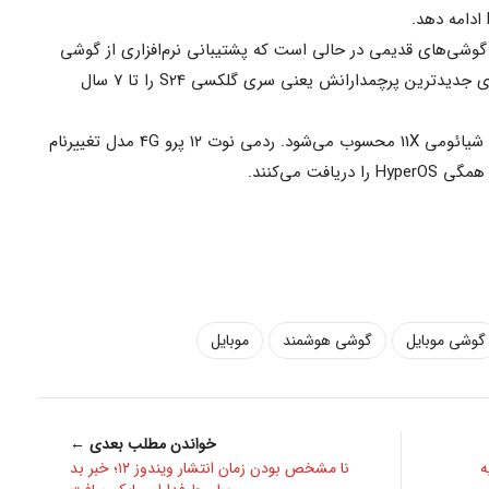
 گوشی‌های قدیمی در حالی است که پشتیبانی نرم‌افزاری از گوشی
سامسونگ افزایش پیدا کرده و غول کره‌ای جدیدترین پرچمدارانش یعنی سری گلکسی S24 را تا ۷ سال
ردمی K40 مدل ری‌برندشده‌ی پوکو F3 و شیائومی 11X محسوب می‌شود. ردمی نوت ۱۲ پرو 4G مدل تغییرنام
گوشی موبایل
گوشی هوشمند
موبایل
خواندن مطلب بعدی ←
ه
نا مشخص بودن زمان انتشار ویندوز ۱۲؛ خبر بد