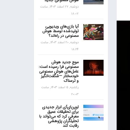
هوش مصنوعی جدید
دوشنبه, 27 اسفند 1403, ساعت
18:07
آیا بازی‌های ویدیویی
تولیدشده توسط هوش
مصنوعی در راه‌اند؟
دوشنبه, 20 اسفند 1403, ساعت
18:24
موج جدید هوش
مصنوعی فرا رسیده است:
عامل‌های هوش مصنوعی
خودمختار —شگفت‌انگیز
و ترسناک
یکشنبه, 5 اسفند 1403, ساعت
20:03
اوپن‌ای‌آی ابزار جدیدی
برای تحقیقات عمیق
معرفی کرد که می‌تواند با
تحلیلگران پژوهشی
رقابت کند