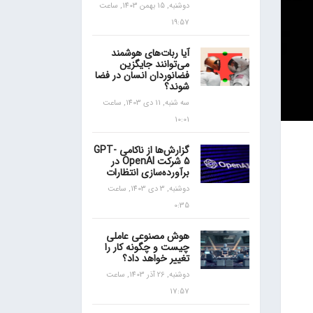
دوشنبه, 15 بهمن 1403, ساعت
19:57
آیا ربات‌های هوشمند
می‌توانند جایگزین
فضانوردان انسان در فضا
شوند؟
سه شنبه, 11 دی 1403, ساعت
10:01
گزارش‌ها از ناکامی GPT-
5 شرکت OpenAI در
برآورده‌سازی انتظارات
دوشنبه, 3 دی 1403, ساعت
0:35
هوش مصنوعی عاملی
چیست و چگونه کار را
تغییر خواهد داد؟
دوشنبه, 26 آذر 1403, ساعت
17:57