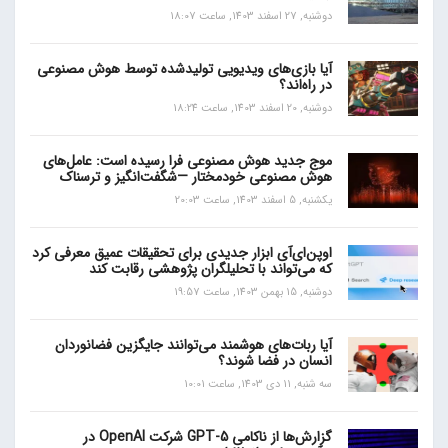
دوشنبه, 27 اسفند 1403, ساعت 18:07
آیا بازی‌های ویدیویی تولیدشده توسط هوش مصنوعی
در راه‌اند؟
دوشنبه, 20 اسفند 1403, ساعت 18:24
موج جدید هوش مصنوعی فرا رسیده است: عامل‌های
هوش مصنوعی خودمختار —شگفت‌انگیز و ترسناک
یکشنبه, 5 اسفند 1403, ساعت 20:03
اوپن‌ای‌آی ابزار جدیدی برای تحقیقات عمیق معرفی کرد
که می‌تواند با تحلیلگران پژوهشی رقابت کند
دوشنبه, 15 بهمن 1403, ساعت 19:57
آیا ربات‌های هوشمند می‌توانند جایگزین فضانوردان
انسان در فضا شوند؟
سه شنبه, 11 دی 1403, ساعت 10:01
گزارش‌ها از ناکامی GPT-5 شرکت OpenAI در