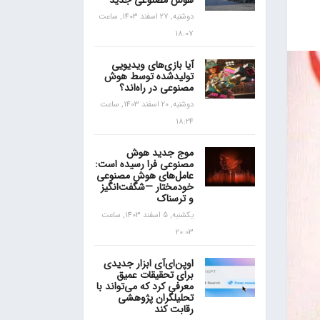
هوش مصنوعی جدید
دوشنبه, 27 اسفند 1403, ساعت
18:07
آیا بازی‌های ویدیویی
تولیدشده توسط هوش
مصنوعی در راه‌اند؟
دوشنبه, 20 اسفند 1403, ساعت
18:24
موج جدید هوش
مصنوعی فرا رسیده است:
عامل‌های هوش مصنوعی
خودمختار —شگفت‌انگیز
و ترسناک
یکشنبه, 5 اسفند 1403, ساعت
20:03
اوپن‌ای‌آی ابزار جدیدی
برای تحقیقات عمیق
معرفی کرد که می‌تواند با
تحلیلگران پژوهشی
رقابت کند