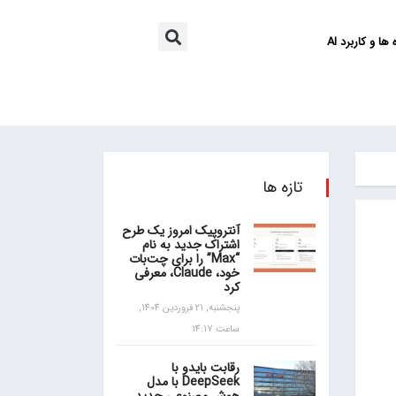
ها و کاربرد AI
تازه ها
آنتروپیک امروز یک طرح
اشتراک جدید به نام
“Max” را برای چت‌بات
خود، Claude، معرفی
کرد
پنجشنبه, 21 فروردین 1404,
ساعت 14:17
رقابت بایدو با
DeepSeek با مدل