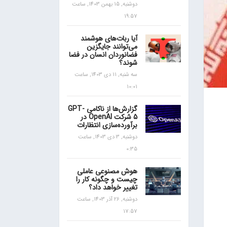
دوشنبه, 15 بهمن 1403, ساعت
19:57
آیا ربات‌های هوشمند
می‌توانند جایگزین
فضانوردان انسان در فضا
شوند؟
سه شنبه, 11 دی 1403, ساعت
10:01
گزارش‌ها از ناکامی GPT-
5 شرکت OpenAI در
برآورده‌سازی انتظارات
دوشنبه, 3 دی 1403, ساعت
0:35
هوش مصنوعی عاملی
چیست و چگونه کار را
تغییر خواهد داد؟
دوشنبه, 26 آذر 1403, ساعت
17:57