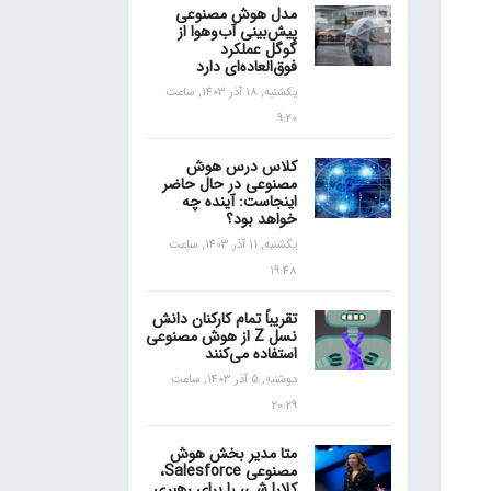
مدل هوش مصنوعی
پیش‌بینی آب‌و‌هوا از
گوگل عملکرد
فوق‌العاده‌ای دارد
یکشنبه, 18 آذر 1403, ساعت
9:20
کلاس درس هوش
مصنوعی در حال حاضر
اینجاست: آینده چه
خواهد بود؟
یکشنبه, 11 آذر 1403, ساعت
19:48
تقریباً تمام کارکنان دانش
نسل Z از هوش مصنوعی
استفاده می‌کنند
دوشنبه, 5 آذر 1403, ساعت
20:29
متا مدیر بخش هوش
مصنوعی Salesforce،
کلارا شی، را برای رهبری