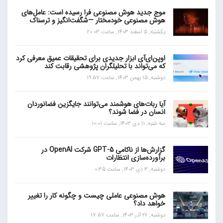
موج جدید هوش مصنوعی فرا رسیده است: عامل‌های
هوش مصنوعی خودمختار —شگفت‌انگیز و ترسناک
یکشنبه, 5 اسفند 1403, ساعت 20:03
اوپن‌ای‌آی ابزار جدیدی برای تحقیقات عمیق معرفی کرد
که می‌تواند با تحلیلگران پژوهشی رقابت کند
دوشنبه, 15 بهمن 1403, ساعت 19:57
آیا ربات‌های هوشمند می‌توانند جایگزین فضانوردان
انسان در فضا شوند؟
سه شنبه, 11 دی 1403, ساعت 10:01
گزارش‌ها از ناکامی GPT-5 شرکت OpenAI در
برآورده‌سازی انتظارات
دوشنبه, 3 دی 1403, ساعت 0:35
هوش مصنوعی عاملی چیست و چگونه کار را تغییر
خواهد داد؟
دوشنبه, 26 آذر 1403, ساعت 17:57