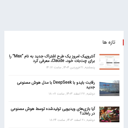
تازه ها
آنتروپیک امروز یک طرح اشتراک جدید به نام “Max” را
برای چت‌بات خود، Claude، معرفی کرد
پنجشنبه, 21 فروردین 1404, ساعت 14:17
رقابت بایدو با DeepSeek با مدل هوش مصنوعی
جدید
دوشنبه, 27 اسفند 1403, ساعت 18:07
آیا بازی‌های ویدیویی تولیدشده توسط هوش مصنوعی
در راه‌اند؟
دوشنبه, 20 اسفند 1403, ساعت 18:24