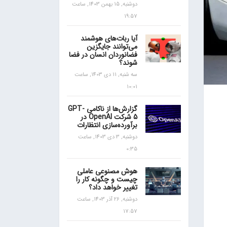
دوشنبه, 15 بهمن 1403, ساعت
19:57
آیا ربات‌های هوشمند
می‌توانند جایگزین
فضانوردان انسان در فضا
شوند؟
سه شنبه, 11 دی 1403, ساعت
10:01
گزارش‌ها از ناکامی GPT-
5 شرکت OpenAI در
برآورده‌سازی انتظارات
دوشنبه, 3 دی 1403, ساعت
0:35
هوش مصنوعی عاملی
چیست و چگونه کار را
تغییر خواهد داد؟
دوشنبه, 26 آذر 1403, ساعت
17:57