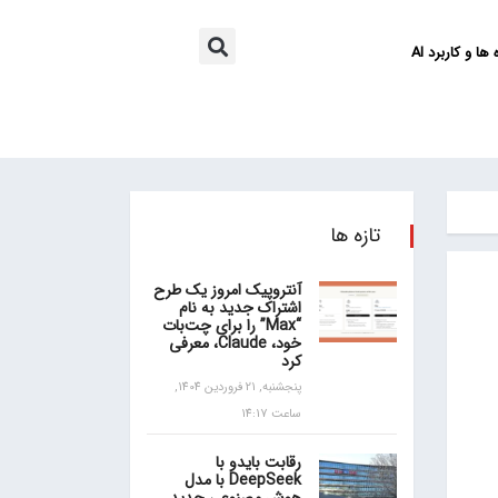
ها و کاربرد AI
تازه ها
آنتروپیک امروز یک طرح
اشتراک جدید به نام
“Max” را برای چت‌بات
خود، Claude، معرفی
کرد
پنجشنبه, 21 فروردین 1404,
ساعت 14:17
رقابت بایدو با
DeepSeek با مدل