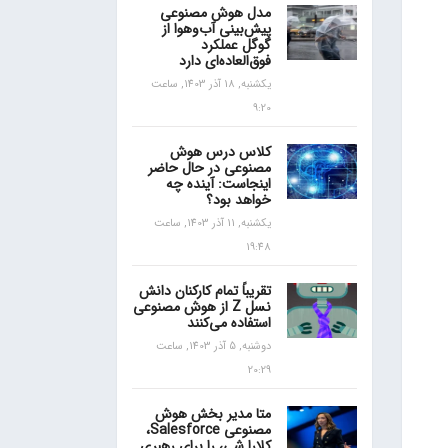
مدل هوش مصنوعی
پیش‌بینی آب‌و‌هوا از
گوگل عملکرد
فوق‌العاده‌ای دارد
یکشنبه, 18 آذر 1403, ساعت
9:20
کلاس درس هوش
مصنوعی در حال حاضر
اینجاست: آینده چه
خواهد بود؟
یکشنبه, 11 آذر 1403, ساعت
19:48
تقریباً تمام کارکنان دانش
نسل Z از هوش مصنوعی
استفاده می‌کنند
دوشنبه, 5 آذر 1403, ساعت
20:29
متا مدیر بخش هوش
مصنوعی Salesforce،
کلارا شی، را برای رهبری