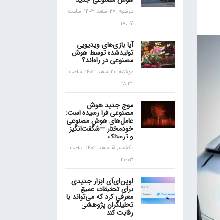
هوش مصنوعی جدید
دوشنبه, 27 اسفند 1403, ساعت
18:07
آیا بازی‌های ویدیویی
تولیدشده توسط هوش
مصنوعی در راه‌اند؟
دوشنبه, 20 اسفند 1403, ساعت
18:24
موج جدید هوش
مصنوعی فرا رسیده است:
عامل‌های هوش مصنوعی
خودمختار —شگفت‌انگیز
و ترسناک
یکشنبه, 5 اسفند 1403, ساعت
20:03
اوپن‌ای‌آی ابزار جدیدی
برای تحقیقات عمیق
معرفی کرد که می‌تواند با
تحلیلگران پژوهشی
رقابت کند