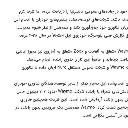
د در جاده‌های عمومی کالیفرنیا را دریافت کرده، اما شرط لازم
 باشد. شرکت‌های توسعه‌دهنده پلتفرم‌های خودران با انجام این
رباره فناوری خود جمع‌آوری کنند و همچنین از نظر شیوه مدیریت
آن‌ها به اطلاعات جدیدی دست یابد. طبق گزارش قبلی بلومبرگ، خودروی اپل احتمالاً در سال 2028 عرضه
درحال‌حاضر شرکت‌های دیگری ازجمله Waymo متعلق به آلفابت و Zoox متعلق به آمازون نیز مجوز ایالتی
ت کرده‌اند و ظاهراً این کار را بدون راننده انجام می‌دهند.
همچنین ایالت کالیفرنیا فقط به دو شرکت Waymo و شرکت تحویل مستقل Nuro اجازه داده تا فناوری
 انجام‌شده اپل بسیار کمتر از سایر توسعه‌دهندگان فناوری خودران
پیشرفته است. به‌ عنوان مثال، میزان آزمایش‌های همراه با راننده شرکت Waymo حدود 3.7 میلیون مایل
این شرکت 1.2 میلیون مایل بدون راننده آزمایش شده است. این شرکت همچنین فناوری
خود را 1.6 میلیون مایل دیگر همراه با سرنشین تست کرده. Waymo همچنین یک سرویس بدون راننده در
ود در آستین تگزاس است.