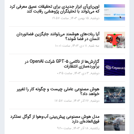
اوپن‌ای‌آی ابزار جدیدی برای تحقیقات عمیق معرفی کرد
که می‌تواند با تحلیلگران پژوهشی رقابت کند
دوشنبه, 15 بهمن 1403, ساعت 19:57
آیا ربات‌های هوشمند می‌توانند جایگزین فضانوردان
انسان در فضا شوند؟
سه شنبه, 11 دی 1403, ساعت 10:01
گزارش‌ها از ناکامی GPT-5 شرکت OpenAI در
برآورده‌سازی انتظارات
دوشنبه, 3 دی 1403, ساعت 0:35
هوش مصنوعی عاملی چیست و چگونه کار را تغییر
خواهد داد؟
دوشنبه, 26 آذر 1403, ساعت 17:57
مدل هوش مصنوعی پیش‌بینی آب‌و‌هوا از گوگل عملکرد
فوق‌العاده‌ای دارد
یکشنبه, 18 آذر 1403, ساعت 9:20