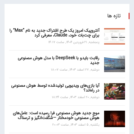
تازه ها
آنتروپیک امروز یک طرح اشتراک جدید به نام “Max” را
برای چت‌بات خود، Claude، معرفی کرد
پنجشنبه, 21 فروردین 1404, ساعت 14:17
رقابت بایدو با DeepSeek با مدل هوش مصنوعی
جدید
دوشنبه, 27 اسفند 1403, ساعت 18:07
آیا بازی‌های ویدیویی تولیدشده توسط هوش مصنوعی
در راه‌اند؟
دوشنبه, 20 اسفند 1403, ساعت 18:24
موج جدید هوش مصنوعی فرا رسیده است: عامل‌های
هوش مصنوعی خودمختار —شگفت‌انگیز و ترسناک
یکشنبه, 5 اسفند 1403, ساعت 20:03