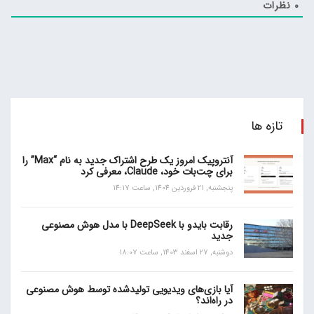
0
نظرات
تازه ها
آنتروپیک امروز یک طرح اشتراک جدید به نام “Max” را
برای چت‌بات خود، Claude، معرفی کرد
پنجشنبه, 21 فروردین 1404, ساعت 14:17
رقابت بایدو با DeepSeek با مدل هوش مصنوعی
جدید
دوشنبه, 27 اسفند 1403, ساعت 18:07
آیا بازی‌های ویدیویی تولیدشده توسط هوش مصنوعی
در راه‌اند؟