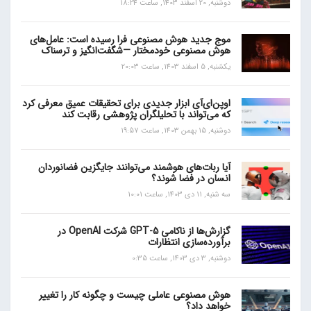
دوشنبه, 20 اسفند 1403, ساعت 18:24
موج جدید هوش مصنوعی فرا رسیده است: عامل‌های
هوش مصنوعی خودمختار —شگفت‌انگیز و ترسناک
یکشنبه, 5 اسفند 1403, ساعت 20:03
اوپن‌ای‌آی ابزار جدیدی برای تحقیقات عمیق معرفی کرد
که می‌تواند با تحلیلگران پژوهشی رقابت کند
دوشنبه, 15 بهمن 1403, ساعت 19:57
آیا ربات‌های هوشمند می‌توانند جایگزین فضانوردان
انسان در فضا شوند؟
سه شنبه, 11 دی 1403, ساعت 10:01
گزارش‌ها از ناکامی GPT-5 شرکت OpenAI در
برآورده‌سازی انتظارات
دوشنبه, 3 دی 1403, ساعت 0:35
هوش مصنوعی عاملی چیست و چگونه کار را تغییر
خواهد داد؟