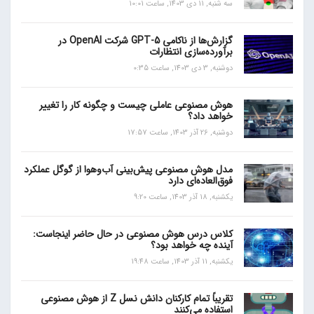
سه شنبه, 11 دی 1403, ساعت 10:01
گزارش‌ها از ناکامی GPT-5 شرکت OpenAI در
برآورده‌سازی انتظارات
دوشنبه, 3 دی 1403, ساعت 0:35
هوش مصنوعی عاملی چیست و چگونه کار را تغییر
خواهد داد؟
دوشنبه, 26 آذر 1403, ساعت 17:57
مدل هوش مصنوعی پیش‌بینی آب‌و‌هوا از گوگل عملکرد
فوق‌العاده‌ای دارد
یکشنبه, 18 آذر 1403, ساعت 9:20
کلاس درس هوش مصنوعی در حال حاضر اینجاست:
آینده چه خواهد بود؟
یکشنبه, 11 آذر 1403, ساعت 19:48
تقریباً تمام کارکنان دانش نسل Z از هوش مصنوعی
استفاده می‌کنند