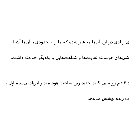
دی درباره آن‌ها منتشر شده که ما را تا حدودی با آن‌ها آشنا
۱۳، آیفون ۱۳ مینی و آیفون ۱۳ پرو و پرومکس رونمایی کنند. این گوشی‌های هوشمند تفاوت‌ها و شباهت‌هایی با یکدیگر خواهند داشت.
البته آیفون‌ها تنها محصولات جدید رویداد California Streaming نخواهند بود و کوپرتینویی‌ها احتمالا می‌خواهند از اپل واچ سری ۷ و همچنین ایرپاد ۳ هم رونمایی کنند. جدیدترین ساعت هوشمند و ایرپاد بی‌سیم اپل با