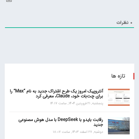
0
نظرات
تازه ها
آنتروپیک امروز یک طرح اشتراک جدید به نام “Max” را
برای چت‌بات خود، Claude، معرفی کرد
پنجشنبه, 21 فروردین 1404, ساعت 14:17
رقابت بایدو با DeepSeek با مدل هوش مصنوعی
جدید
دوشنبه, 27 اسفند 1403, ساعت 18:07