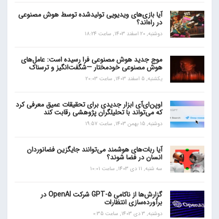
آیا بازی‌های ویدیویی تولیدشده توسط هوش مصنوعی
در راه‌اند؟
دوشنبه, 20 اسفند 1403, ساعت 18:24
موج جدید هوش مصنوعی فرا رسیده است: عامل‌های
هوش مصنوعی خودمختار —شگفت‌انگیز و ترسناک
یکشنبه, 5 اسفند 1403, ساعت 20:03
اوپن‌ای‌آی ابزار جدیدی برای تحقیقات عمیق معرفی کرد
که می‌تواند با تحلیلگران پژوهشی رقابت کند
دوشنبه, 15 بهمن 1403, ساعت 19:57
آیا ربات‌های هوشمند می‌توانند جایگزین فضانوردان
انسان در فضا شوند؟
سه شنبه, 11 دی 1403, ساعت 10:01
گزارش‌ها از ناکامی GPT-5 شرکت OpenAI در
برآورده‌سازی انتظارات
دوشنبه, 3 دی 1403, ساعت 0:35