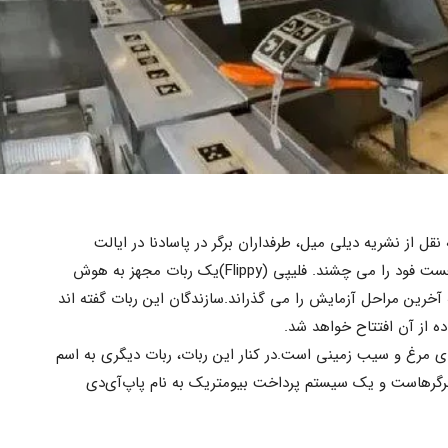
قل از نشریه دیلی میل، طرفداران برگر در پاسادنا در ایالت
کالیفرنیای آمریکت به زودی طعم آینده فست فود را می چشند. فلیپی (Flippy)یک ربات مجهز به هوش
خرین مراحل آزمایش را می گذراند.سازندگان این ربات گفته اند
ده از آن افتتاح خواهد شد.
 مرغ و سیب زمینی است.در کنار این ربات، ربات دیگری به اسم
 کباب کردن برگرهاست و یک سیستم پرداخت بیومتریک به نام پاپ‌آی‌دی