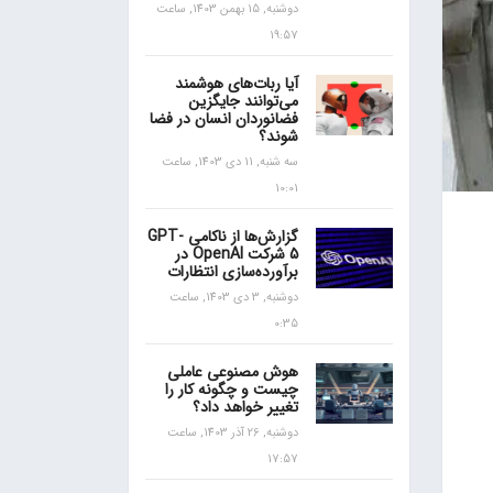
دوشنبه, 15 بهمن 1403, ساعت
19:57
آیا ربات‌های هوشمند
می‌توانند جایگزین
فضانوردان انسان در فضا
شوند؟
سه شنبه, 11 دی 1403, ساعت
10:01
گزارش‌ها از ناکامی GPT-
5 شرکت OpenAI در
برآورده‌سازی انتظارات
دوشنبه, 3 دی 1403, ساعت
0:35
هوش مصنوعی عاملی
چیست و چگونه کار را
تغییر خواهد داد؟
دوشنبه, 26 آذر 1403, ساعت
17:57