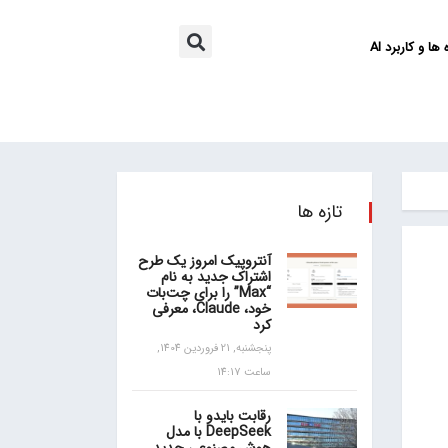
ها و کاربرد AI
تازه ها
آنتروپیک امروز یک طرح
اشتراک جدید به نام
“Max” را برای چت‌بات
خود، Claude، معرفی
کرد
پنجشنبه, 21 فروردین 1404,
ساعت 14:17
رقابت بایدو با
DeepSeek با مدل