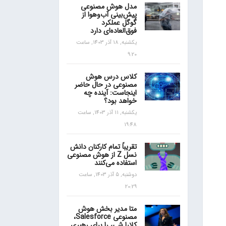
مدل هوش مصنوعی
پیش‌بینی آب‌و‌هوا از
گوگل عملکرد
فوق‌العاده‌ای دارد
یکشنبه, 18 آذر 1403, ساعت
9:20
کلاس درس هوش
مصنوعی در حال حاضر
اینجاست: آینده چه
خواهد بود؟
یکشنبه, 11 آذر 1403, ساعت
19:48
تقریباً تمام کارکنان دانش
نسل Z از هوش مصنوعی
استفاده می‌کنند
دوشنبه, 5 آذر 1403, ساعت
20:29
متا مدیر بخش هوش
مصنوعی Salesforce،
کلارا شی، را برای رهبری