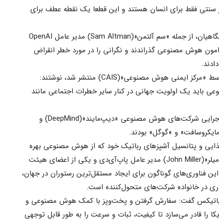
نتی فقط برای انسان هستند و این قطعا یک نقطه عطف برای
مدیران ارشد فناوری، پژوهشگران و دانشگاهیان، از جمله «سم آلتمن»(Sam Altman) مدیر عامل OpenAI
امون هوش مصنوعی گذراندند و نگرانی را در مورد خطر انقراض
دند.
بیش از ۳۵۰ امضاکننده در نامه‌ای که توسط «مرکز ایمنی هوش مصنوعی»(CAIS) منتشر شد، نوشتند:
 باید یک اولویت جهانی در کنار سایر خطرات اجتماعی مانند
این افراد علاوه بر آلتمن، شامل مدیران اجرایی شرکت‌های هوش مصنوعی «دیپ‌مایند»(DeepMind) و
ایی و پتانسیل آشپزهای رباتیک خود که از هوش مصنوعی بهره
می‌برند، بسیار خوش‌بین بوده‌اند. «جان میلر»(John Miller) مدیر عامل پاپ‌آی‌دی و یکی از اعضای هیئت
ین فناوری‌های گوناگون برای ایجاد مستقل‌ترین رستوران در جهان،
ری در خانواده شرکت‌های متحول‌کننده است.
دیرعامل میسو رباتیکس گفت: سفارش‌ گرفتن و پخت‌وپز با کمک هوش مصنوعی و
کا را قادر می‌سازد تا کیفیت، ثبات و سرعت را به طور قابل ‌توجهی