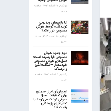
هوش مصنوعی جدید
دوشنبه, 27 اسفند 1403, ساعت
18:07
آیا بازی‌های ویدیویی
تولیدشده توسط هوش
مصنوعی در راه‌اند؟
دوشنبه, 20 اسفند 1403, ساعت
18:24
موج جدید هوش
مصنوعی فرا رسیده است:
عامل‌های هوش مصنوعی
خودمختار —شگفت‌انگیز
و ترسناک
یکشنبه, 5 اسفند 1403, ساعت
20:03
اوپن‌ای‌آی ابزار جدیدی
برای تحقیقات عمیق
معرفی کرد که می‌تواند با
تحلیلگران پژوهشی
رقابت کند