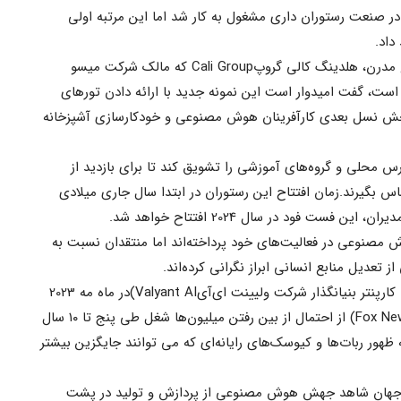
2017 برای اولین بار در صنعت رستوران داری مشغول به کار شد اما این مرتبه اولی
داد.
بنا به گزارش خبرنگار پایگاه خبری صنایع مدرن، هلدینگ کالی گروپCali Group که مالک شرکت میسو
Miso سازنده فلیپی است، گفت امیدوار است این نمونه جدید با ارائه دادن تورهای
‌بخش نسل بعدی کارآفرینان هوش مصنوعی و خودکارسازی آشپزخانه
س محلی و گروه‌های آموزشی را تشویق کند تا برای بازدید از
اس بگیرند.زمان افتتاح این رستوران در ابتدا سال جاری میلادی
 فست فود در سال 2024 افتتاح خواهد شد.
ش مصنوعی در فعالیت‌های خود پرداخته‌اند اما منتقدان نسبت به
تعدیل منابع انسانی ابراز نگرانی کرده‌اند.
به نقل از پایگاه خبری صنایع مدرن، راب کارپنتر بنیانگذار شرکت ولیینت ای‌آیValyant AI)در ماه مه 2023
و در گفتگو با شبکه خبری فاکس نیوز(Fox News) از احتمال از بین رفتن میلیون‌ها شغل طی پنج تا ۱۰ سال
ور ربات‌ها و کیوسک‌های رایانه‌ای که می توانند جایگزین بیشتر
: جهان شاهد جهش هوش مصنوعی از پردازش و تولید در پشت