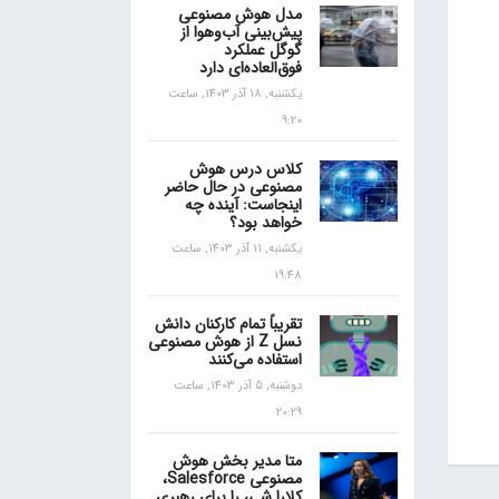
مدل هوش مصنوعی
پیش‌بینی آب‌و‌هوا از
گوگل عملکرد
فوق‌العاده‌ای دارد
یکشنبه, 18 آذر 1403, ساعت
9:20
کلاس درس هوش
مصنوعی در حال حاضر
اینجاست: آینده چه
خواهد بود؟
یکشنبه, 11 آذر 1403, ساعت
19:48
تقریباً تمام کارکنان دانش
نسل Z از هوش مصنوعی
استفاده می‌کنند
دوشنبه, 5 آذر 1403, ساعت
20:29
متا مدیر بخش هوش
مصنوعی Salesforce،
کلارا شی، را برای رهبری