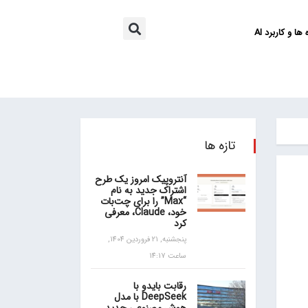
ها و کاربرد AI
تازه ها
آنتروپیک امروز یک طرح
اشتراک جدید به نام
“Max” را برای چت‌بات
خود، Claude، معرفی
کرد
پنجشنبه, 21 فروردین 1404,
ساعت 14:17
رقابت بایدو با
DeepSeek با مدل