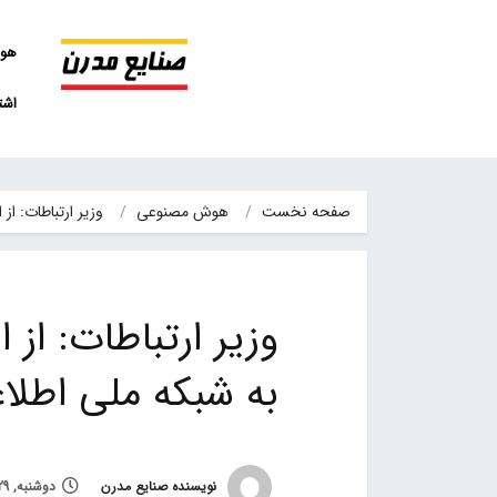
هو
اشت
صفحه نخست
هوش مصنوعی
وزیر ارتباطات: از ابتدای سال 36 رو
به شبکه ملی اطل
نویسنده صنایع مدرن
دوشنبه, 29 فروردین 1401, ساعت 15:45