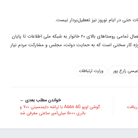
 حتی در ایام نوروز نیز تعطیل‌بردار نیست.
زارع‌پور با بیان اینکه باید به عهدمان در اتصال تمامی روستاهای بالای 20 خانوار به شبکه ملی اطلاعات تا پایان
وژه کار سختی است که به حمایت دولت، مجلس و مشارکت مردم نیاز
یسی زارع پور
وزارت ارتباطات
خواندن مطلب بعدی ←
ائومی اندروید 13 را دریافت
گوشی اوپو A55s 5G با تراشه دایمنسیتی 700 و
باتری 5000 میلی‌آمپر ساعتی معرفی شد