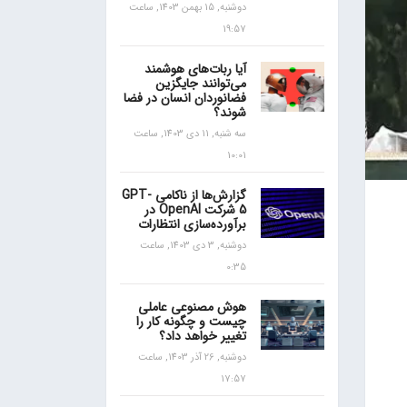
دوشنبه, 15 بهمن 1403, ساعت
19:57
آیا ربات‌های هوشمند
می‌توانند جایگزین
فضانوردان انسان در فضا
شوند؟
سه شنبه, 11 دی 1403, ساعت
10:01
گزارش‌ها از ناکامی GPT-
5 شرکت OpenAI در
برآورده‌سازی انتظارات
دوشنبه, 3 دی 1403, ساعت
0:35
هوش مصنوعی عاملی
چیست و چگونه کار را
تغییر خواهد داد؟
دوشنبه, 26 آذر 1403, ساعت
17:57