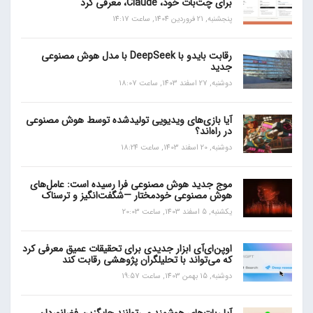
برای چت‌بات خود، Claude، معرفی کرد
پنجشنبه, 21 فروردین 1404, ساعت 14:17
رقابت بایدو با DeepSeek با مدل هوش مصنوعی
جدید
دوشنبه, 27 اسفند 1403, ساعت 18:07
آیا بازی‌های ویدیویی تولیدشده توسط هوش مصنوعی
در راه‌اند؟
دوشنبه, 20 اسفند 1403, ساعت 18:24
موج جدید هوش مصنوعی فرا رسیده است: عامل‌های
هوش مصنوعی خودمختار —شگفت‌انگیز و ترسناک
یکشنبه, 5 اسفند 1403, ساعت 20:03
اوپن‌ای‌آی ابزار جدیدی برای تحقیقات عمیق معرفی کرد
که می‌تواند با تحلیلگران پژوهشی رقابت کند
دوشنبه, 15 بهمن 1403, ساعت 19:57