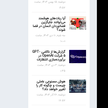
دوشنبه, 15 بهمن 1403, ساعت
19:57
آیا ربات‌های هوشمند
می‌توانند جایگزین
فضانوردان انسان در فضا
شوند؟
سه شنبه, 11 دی 1403, ساعت
10:01
گزارش‌ها از ناکامی GPT-
5 شرکت OpenAI در
برآورده‌سازی انتظارات
دوشنبه, 3 دی 1403, ساعت
0:35
هوش مصنوعی عاملی
چیست و چگونه کار را
تغییر خواهد داد؟
دوشنبه, 26 آذر 1403, ساعت
17:57