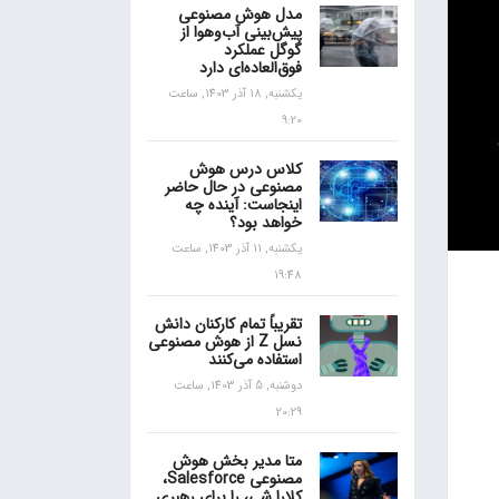
مدل هوش مصنوعی
پیش‌بینی آب‌و‌هوا از
گوگل عملکرد
فوق‌العاده‌ای دارد
یکشنبه, 18 آذر 1403, ساعت
9:20
کلاس درس هوش
مصنوعی در حال حاضر
اینجاست: آینده چه
خواهد بود؟
یکشنبه, 11 آذر 1403, ساعت
19:48
تقریباً تمام کارکنان دانش
نسل Z از هوش مصنوعی
استفاده می‌کنند
دوشنبه, 5 آذر 1403, ساعت
20:29
متا مدیر بخش هوش
مصنوعی Salesforce،
کلارا شی، را برای رهبری