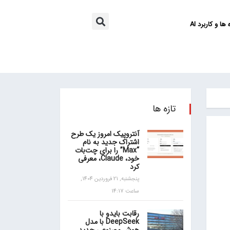
ها و کاربرد AI
تازه ها
آنتروپیک امروز یک طرح
اشتراک جدید به نام
“Max” را برای چت‌بات
خود، Claude، معرفی
کرد
پنجشنبه, 21 فروردین 1404,
ساعت 14:17
رقابت بایدو با
DeepSeek با مدل