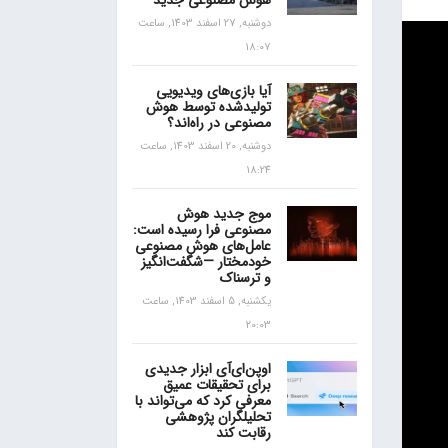
هوش مصنوعی جدید
دوشنبه, 27 اسفند 1403, ساعت
18:07
آیا بازی‌های ویدیویی
تولیدشده توسط هوش
مصنوعی در راه‌اند؟
دوشنبه, 20 اسفند 1403, ساعت
18:24
موج جدید هوش
مصنوعی فرا رسیده است:
عامل‌های هوش مصنوعی
خودمختار —شگفت‌انگیز
و ترسناک
یکشنبه, 5 اسفند 1403, ساعت
20:03
اوپن‌ای‌آی ابزار جدیدی
برای تحقیقات عمیق
معرفی کرد که می‌تواند با
تحلیلگران پژوهشی
رقابت کند