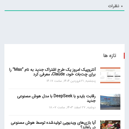
0
نظرات
تازه ها
آنتروپیک امروز یک طرح اشتراک جدید به نام “Max” را
برای چت‌بات خود، Claude، معرفی کرد
پنجشنبه, 21 فروردین 1404, ساعت 14:17
رقابت بایدو با DeepSeek با مدل هوش مصنوعی
جدید
دوشنبه, 27 اسفند 1403, ساعت 18:07
آیا بازی‌های ویدیویی تولیدشده توسط هوش مصنوعی
در راه‌اند؟