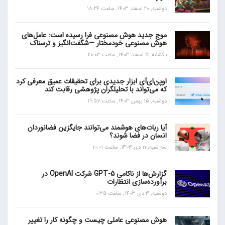
دوشنبه, 20 اسفند 1403, ساعت 18:24
موج جدید هوش مصنوعی فرا رسیده است: عامل‌های
هوش مصنوعی خودمختار —شگفت‌انگیز و ترسناک
یکشنبه, 5 اسفند 1403, ساعت 20:03
اوپن‌ای‌آی ابزار جدیدی برای تحقیقات عمیق معرفی کرد
که می‌تواند با تحلیلگران پژوهشی رقابت کند
دوشنبه, 15 بهمن 1403, ساعت 19:57
آیا ربات‌های هوشمند می‌توانند جایگزین فضانوردان
انسان در فضا شوند؟
سه شنبه, 11 دی 1403, ساعت 10:01
گزارش‌ها از ناکامی GPT-5 شرکت OpenAI در
برآورده‌سازی انتظارات
دوشنبه, 3 دی 1403, ساعت 0:35
هوش مصنوعی عاملی چیست و چگونه کار را تغییر