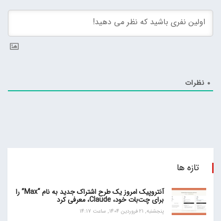
0
نظرات
تازه ها
آنتروپیک امروز یک طرح اشتراک جدید به نام “Max” را
برای چت‌بات خود، Claude، معرفی کرد
پنجشنبه, 21 فروردین 1404, ساعت 14:17