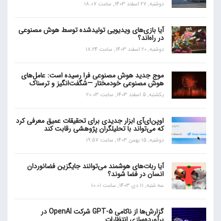
دوشنبه, 27 اسفند 1403, ساعت 18:07
آیا بازی‌های ویدیویی تولیدشده توسط هوش مصنوعی
در راه‌اند؟
دوشنبه, 20 اسفند 1403, ساعت 18:24
موج جدید هوش مصنوعی فرا رسیده است: عامل‌های
هوش مصنوعی خودمختار —شگفت‌انگیز و ترسناک
یکشنبه, 5 اسفند 1403, ساعت 20:03
اوپن‌ای‌آی ابزار جدیدی برای تحقیقات عمیق معرفی کرد
که می‌تواند با تحلیلگران پژوهشی رقابت کند
دوشنبه, 15 بهمن 1403, ساعت 19:57
آیا ربات‌های هوشمند می‌توانند جایگزین فضانوردان
انسان در فضا شوند؟
سه شنبه, 11 دی 1403, ساعت 10:01
گزارش‌ها از ناکامی GPT-5 شرکت OpenAI در
برآورده‌سازی انتظارات