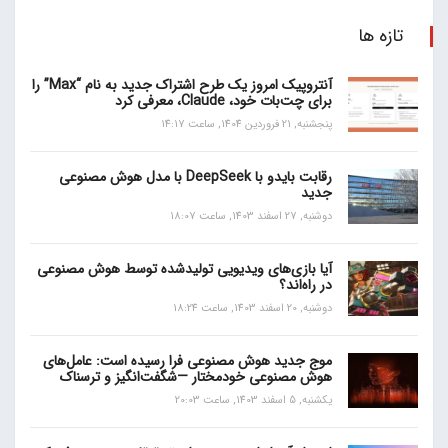
تازه ها
آنتروپیک امروز یک طرح اشتراک جدید به نام “Max” را
برای چت‌بات خود، Claude، معرفی کرد
پنجشنبه, 21 فروردین 1404, ساعت 14:17
رقابت بایدو با DeepSeek با مدل هوش مصنوعی
جدید
دوشنبه, 27 اسفند 1403, ساعت 18:07
آیا بازی‌های ویدیویی تولیدشده توسط هوش مصنوعی
در راه‌اند؟
دوشنبه, 20 اسفند 1403, ساعت 18:24
موج جدید هوش مصنوعی فرا رسیده است: عامل‌های
هوش مصنوعی خودمختار —شگفت‌انگیز و ترسناک
یکشنبه, 5 اسفند 1403, ساعت 20:03