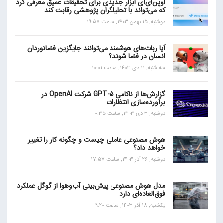
اوپن‌ای‌آی ابزار جدیدی برای تحقیقات عمیق معرفی کرد
که می‌تواند با تحلیلگران پژوهشی رقابت کند
دوشنبه, 15 بهمن 1403, ساعت 19:57
آیا ربات‌های هوشمند می‌توانند جایگزین فضانوردان
انسان در فضا شوند؟
سه شنبه, 11 دی 1403, ساعت 10:01
گزارش‌ها از ناکامی GPT-5 شرکت OpenAI در
برآورده‌سازی انتظارات
دوشنبه, 3 دی 1403, ساعت 0:35
هوش مصنوعی عاملی چیست و چگونه کار را تغییر
خواهد داد؟
دوشنبه, 26 آذر 1403, ساعت 17:57
مدل هوش مصنوعی پیش‌بینی آب‌و‌هوا از گوگل عملکرد
فوق‌العاده‌ای دارد
یکشنبه, 18 آذر 1403, ساعت 9:20