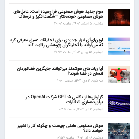
موج جدید هوش مصنوعی فرا رسیده است: عامل‌های
هوش مصنوعی خودمختار —شگفت‌انگیز و ترسناک
یکشنبه, 5 اسفند 1403, ساعت 20:03
اوپن‌ای‌آی ابزار جدیدی برای تحقیقات عمیق معرفی کرد
که می‌تواند با تحلیلگران پژوهشی رقابت کند
دوشنبه, 15 بهمن 1403, ساعت 19:57
آیا ربات‌های هوشمند می‌توانند جایگزین فضانوردان
انسان در فضا شوند؟
سه شنبه, 11 دی 1403, ساعت 10:01
گزارش‌ها از ناکامی GPT-5 شرکت OpenAI در
برآورده‌سازی انتظارات
دوشنبه, 3 دی 1403, ساعت 0:35
هوش مصنوعی عاملی چیست و چگونه کار را تغییر
خواهد داد؟
دوشنبه, 26 آذر 1403, ساعت 17:57