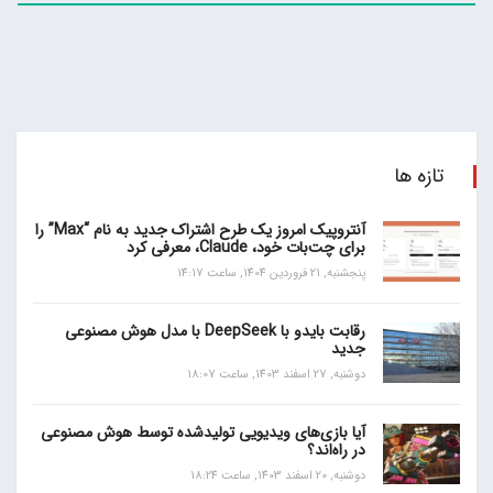
تازه ها
آنتروپیک امروز یک طرح اشتراک جدید به نام “Max” را
برای چت‌بات خود، Claude، معرفی کرد
پنجشنبه, 21 فروردین 1404, ساعت 14:17
رقابت بایدو با DeepSeek با مدل هوش مصنوعی
جدید
دوشنبه, 27 اسفند 1403, ساعت 18:07
آیا بازی‌های ویدیویی تولیدشده توسط هوش مصنوعی
در راه‌اند؟
دوشنبه, 20 اسفند 1403, ساعت 18:24