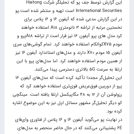
این گزارش توسط جف پو که تحلیلگر شرکت Haitong
International Securities است تهیه و منتشر شده است.پو
در این گزارش مدعی شده که آیفون 16 و 16 پلاس برای
نخستین مرتبه از تراشه 3 نانومتری A18 استفاده خواهند
کرد.مدل های پرو آیفون 16 نیز قرار است از تراشه A18پرو و
مودم X75کوالکام استفاده خواهند کرد. تمام گوشی‌های سری
آیفون 15 مودم X70 دارند و مدل‌های استاندارد آیفون ۱۶ نیز
از همین مودم استفاده خواهند کرد. اما مدل‌های پرو با این
ارتقا به سرعت 5G بالاتری دسترسی پیدا می‌کنند.
این تحلیل‌گر مجددا تأکید کرده است که مدل‌های آیفون 16
پرو از دوربین فوق‌عریض قوی‌تری استفاده خواهند کرد که
رزولوشن آن از 12 به 48 مگاپیکسل ارتقا یافته است. مینگچی
کو دیگر تحلیل‌گر مشهور مسائل اپل نیز به این موضوع اشاره
کرده بود.
در نهایت پو می‌گوید آیفون 16 و 16 پلاس از فناوری وای‌فای
6E پشتیبانی می‌کنند که در حال حاضر منحصر به مدل‌های