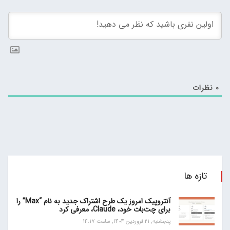
0
نظرات
تازه ها
آنتروپیک امروز یک طرح اشتراک جدید به نام “Max” را
برای چت‌بات خود، Claude، معرفی کرد
پنجشنبه, 21 فروردین 1404, ساعت 14:17