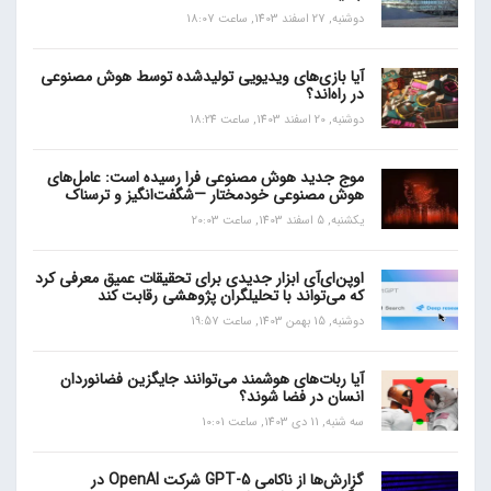
دوشنبه, 27 اسفند 1403, ساعت 18:07
آیا بازی‌های ویدیویی تولیدشده توسط هوش مصنوعی
در راه‌اند؟
دوشنبه, 20 اسفند 1403, ساعت 18:24
موج جدید هوش مصنوعی فرا رسیده است: عامل‌های
هوش مصنوعی خودمختار —شگفت‌انگیز و ترسناک
یکشنبه, 5 اسفند 1403, ساعت 20:03
اوپن‌ای‌آی ابزار جدیدی برای تحقیقات عمیق معرفی کرد
که می‌تواند با تحلیلگران پژوهشی رقابت کند
دوشنبه, 15 بهمن 1403, ساعت 19:57
آیا ربات‌های هوشمند می‌توانند جایگزین فضانوردان
انسان در فضا شوند؟
سه شنبه, 11 دی 1403, ساعت 10:01
گزارش‌ها از ناکامی GPT-5 شرکت OpenAI در