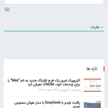
0
نظرات
تازه ها
آنتروپیک امروز یک طرح اشتراک جدید به نام “Max” را
برای چت‌بات خود، Claude، معرفی کرد
پنجشنبه, 21 فروردین 1404, ساعت 14:17
رقابت بایدو با DeepSeek با مدل هوش مصنوعی
جدید