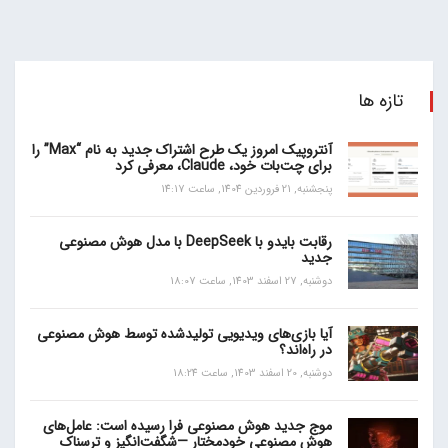
تازه ها
آنتروپیک امروز یک طرح اشتراک جدید به نام “Max” را
برای چت‌بات خود، Claude، معرفی کرد
پنجشنبه, 21 فروردین 1404, ساعت 14:17
رقابت بایدو با DeepSeek با مدل هوش مصنوعی
جدید
دوشنبه, 27 اسفند 1403, ساعت 18:07
آیا بازی‌های ویدیویی تولیدشده توسط هوش مصنوعی
در راه‌اند؟
دوشنبه, 20 اسفند 1403, ساعت 18:24
موج جدید هوش مصنوعی فرا رسیده است: عامل‌های
هوش مصنوعی خودمختار —شگفت‌انگیز و ترسناک