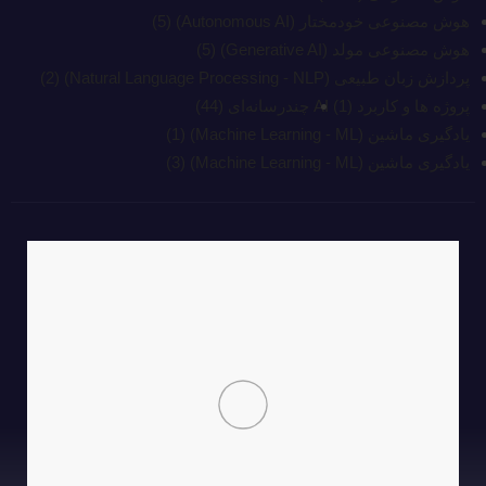
هوش مصنوعی خودمختار (Autonomous AI)
(5)
هوش مصنوعی مولد (Generative AI)
(5)
پردازش زبان طبیعی (Natural Language Processing - NLP)
(2)
پروژه ها و کاربرد AI
(1)
چند‌‌رسانه‌ای
(44)
یادگیری ماشین (Machine Learning - ML)
(1)
یادگیری ماشین (Machine Learning - ML)
(3)