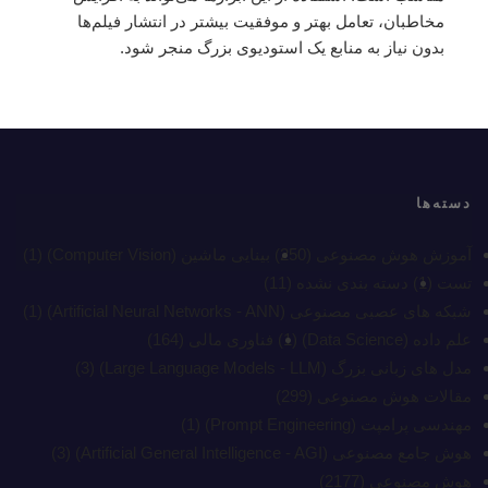
مخاطبان، تعامل بهتر و موفقیت بیشتر در انتشار فیلم‌ها
بدون نیاز به منابع یک استودیوی بزرگ منجر شود.
دسته‌ها
آموزش هوش مصنوعی
(250)
بینایی ماشین (Computer Vision)
(1)
تست
(1)
دسته بندی نشده
(11)
شبکه های عصبی مصنوعی (Artificial Neural Networks - ANN)
(1)
علم داده (Data Science)
(1)
فناوری مالی
(164)
مدل های زبانی بزرگ (Large Language Models - LLM)
(3)
مقالات هوش مصنوعی
(299)
مهندسی پرامپت (Prompt Engineering)
(1)
هوش جامع مصنوعی (Artificial General Intelligence - AGI)
(3)
هوش مصنوعی
(2177)