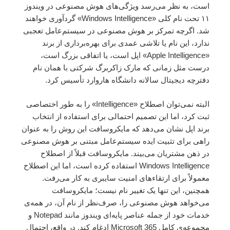
است، به نظر می‌رسد ویژگی‌های هوش مصنوعی در ویندوز
۱۱ تحت نام کلی «Windows Intelligence» گردآوری خواهند
شد. اگرچه تمرکز بر هوش مصنوعی در سیستم‌عامل تعجبی
ندارد، این نام یا تلاشی عمدی برای بهره‌برداری از برند
«Apple Intelligence» اپل است، یا اتفاقی بزرگ است،
درست مثل زمانی که مارک زاکربرگ شرکتی با همان نام
دفترچه دیجیتال سالانه دانشگاه هاروارد تأسیس کرد.
البته نمی‌توان اصطلاح «Intelligence» را به طور اختصاصی
ثبت کرد، اما این تصمیم احتمالی برای استفاده از انتخاب
برند اپل نشان می‌دهد که مایکروسافت این روش را به عنوان
راهی برای تثبیت ایده سیستم‌عامل مبتنی بر هوش مصنوعی
در ذهن مشتریان می‌بیند. مایکروسافت قبلاً از اصطلاح
Windows Intelligence استفاده کرده است، اما این اصطلاح
معمولاً برای ارتقاءهای امنیت سایبری به کار می‌رفت.
همچنین، این تنها یک تغییر نام نیست؛ مایکروسافت
می‌خواهد هوش مصنوعی را، صرف‌نظر از نام آن، در همه‌ی
خدمات خود از جمله عناصر پایه‌ای ویندوز مانند Notepad و
مجموعه‌ی کامل Microsoft 365 ادغام کند. در واقع، احتمال