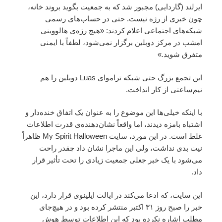
ایرلند (گاردایی) مجبور شد که به جمعیت بگوید بروند خانه،
چون خبری از رژه نیست. حتی در حساب‌های رسمی
شبکه‌های اجتماعی اعلام کردند: «هیچ رژه‌ی هالووینی
امشب در مرکز دوبلین برگزار نمی‌شود، لطفاً با ایمنی
متفرق شوید.»
این تجمع بزرگ حتی شبکه تراموای Luas دوبلین را هم
نیم‌ساعتی از کار انداخت.
با اینکه خیلی‌ها این موضوع را به عنوان یک اتفاق خنده‌دار و
اشتباه بامزه دیدند، اما واقعاً نشان‌دهنده‌ی قدرت اطلاعات
غلط است. در این مورد، سایت My Spirit Halloween ظاهراً
نیت بدی نداشت، ولی این ماجرا نشان داد چقدر راحت
می‌شود با یک خبر جعلی جمعیت زیادی را تحت تأثیر قرار
داد.
این سایت، که ادعا می‌کند در ایالت ایلینوی قرار دارد، این
خبر را صبح روز ۳۱ اکتبر منتشر کرده بود و در هیچ‌جای
مطلب اشاره نکرده بود که این اطلاعات توسط هوش