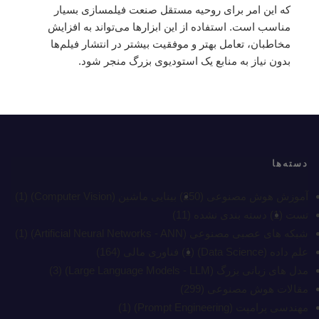
که این امر برای روحیه مستقل صنعت فیلمسازی بسیار
مناسب است. استفاده از این ابزارها می‌تواند به افزایش
مخاطبان، تعامل بهتر و موفقیت بیشتر در انتشار فیلم‌ها
بدون نیاز به منابع یک استودیوی بزرگ منجر شود.
دسته‌ها
آموزش هوش مصنوعی
(250)
بینایی ماشین (Computer Vision)
(1)
تست
(1)
دسته بندی نشده
(11)
شبکه های عصبی مصنوعی (Artificial Neural Networks - ANN)
(1)
علم داده (Data Science)
(1)
فناوری مالی
(164)
مدل های زبانی بزرگ (Large Language Models - LLM)
(3)
مقالات هوش مصنوعی
(299)
مهندسی پرامپت (Prompt Engineering)
(1)