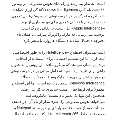
است، به نظر می‌رسد ویژگی‌های هوش مصنوعی در ویندوز
۱۱ تحت نام کلی «Windows Intelligence» گردآوری خواهند
شد. اگرچه تمرکز بر هوش مصنوعی در سیستم‌عامل تعجبی
ندارد، این نام یا تلاشی عمدی برای بهره‌برداری از برند
«Apple Intelligence» اپل است، یا اتفاقی بزرگ است،
درست مثل زمانی که مارک زاکربرگ شرکتی با همان نام
دفترچه دیجیتال سالانه دانشگاه هاروارد تأسیس کرد.
البته نمی‌توان اصطلاح «Intelligence» را به طور اختصاصی
ثبت کرد، اما این تصمیم احتمالی برای استفاده از انتخاب
برند اپل نشان می‌دهد که مایکروسافت این روش را به عنوان
راهی برای تثبیت ایده سیستم‌عامل مبتنی بر هوش مصنوعی
در ذهن مشتریان می‌بیند. مایکروسافت قبلاً از اصطلاح
Windows Intelligence استفاده کرده است، اما این اصطلاح
معمولاً برای ارتقاءهای امنیت سایبری به کار می‌رفت.
همچنین، این تنها یک تغییر نام نیست؛ مایکروسافت
می‌خواهد هوش مصنوعی را، صرف‌نظر از نام آن، در همه‌ی
خدمات خود از جمله عناصر پایه‌ای ویندوز مانند Notepad و
مجموعه‌ی کامل Microsoft 365 ادغام کند. در واقع، احتمال