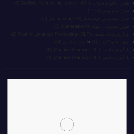
هوش جامع مصنوعی (Artificial General Intelligence - AGI)
(3)
هوش مصنوعی
(2177)
هوش مصنوعی خودمختار (Autonomous AI)
(5)
هوش مصنوعی مولد (Generative AI)
(5)
پردازش زبان طبیعی (Natural Language Processing - NLP)
(2)
پروژه ها و کاربرد AI
(1)
چند‌‌رسانه‌ای
(44)
یادگیری ماشین (Machine Learning - ML)
(1)
یادگیری ماشین (Machine Learning - ML)
(3)