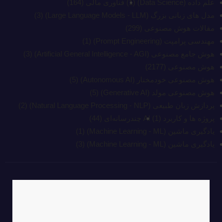
علم داده (Data Science)
(1)
فناوری مالی
(164)
مدل های زبانی بزرگ (Large Language Models - LLM)
(3)
مقالات هوش مصنوعی
(299)
مهندسی پرامپت (Prompt Engineering)
(1)
هوش جامع مصنوعی (Artificial General Intelligence - AGI)
(3)
هوش مصنوعی
(2177)
هوش مصنوعی خودمختار (Autonomous AI)
(5)
هوش مصنوعی مولد (Generative AI)
(5)
پردازش زبان طبیعی (Natural Language Processing - NLP)
(2)
پروژه ها و کاربرد AI
(1)
چند‌‌رسانه‌ای
(44)
یادگیری ماشین (Machine Learning - ML)
(1)
یادگیری ماشین (Machine Learning - ML)
(3)