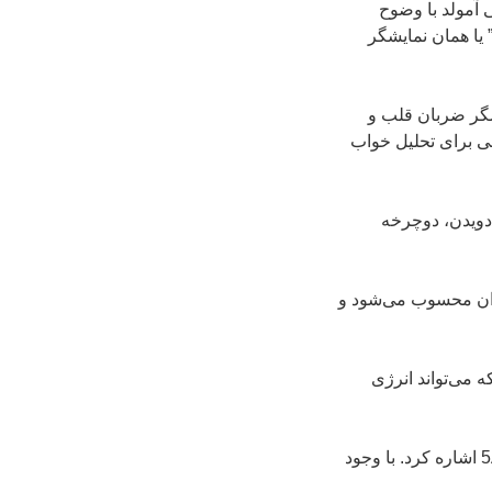
ه صفحه نمایش 1.6 اینچی آمولد با وضوح
 یا همان نمایشگر
سگر ضربان قلب و
به سیستمی برای تحلیل خواب
ش از 100 ورزش مختلف است. دویدن، دوچرخه
 برای کاربران محسوب می‌شود و
فاده کرده است که می‌تواند انرژی
از دیگر مشخصات Poco Watch می‌توان به سیستم داخلی GPS و پشتیبانی از استاندارد 5ATM اشاره کرد. با وجود