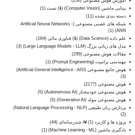
آموزش هوش مصنوعی
(250)
بینایی ماشین (Computer Vision)
(1)
تست
(1)
دسته بندی نشده
(11)
شبکه های عصبی مصنوعی (Artificial Neural Networks -
(1)
ANN)
علم داده (Data Science)
(1)
فناوری مالی
(164)
مدل های زبانی بزرگ (Large Language Models - LLM)
(3)
مقالات هوش مصنوعی
(299)
مهندسی پرامپت (Prompt Engineering)
(1)
هوش جامع مصنوعی (Artificial General Intelligence - AGI)
(3)
هوش مصنوعی
(2177)
هوش مصنوعی خودمختار (Autonomous AI)
(5)
هوش مصنوعی مولد (Generative AI)
(5)
پردازش زبان طبیعی (Natural Language Processing - NLP)
(2)
پروژه ها و کاربرد AI
(1)
چند‌‌رسانه‌ای
(44)
یادگیری ماشین (Machine Learning - ML)
(1)