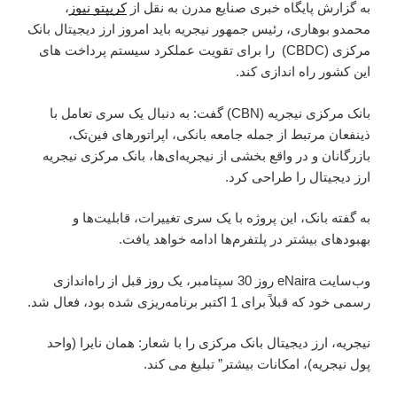
به گزارش پایگاه خبری صنایع مدرن به نقل از
کریپتو نیوز
،
محمدو بوهاری، رئیس جمهور نیجریه باید امروز ارز دیجیتال بانک
مرکزی (CBDC) را برای تقویت عملکرد سیستم پرداخت های
این کشور راه اندازی کند.
بانک مرکزی نیجریه (CBN) گفت: به دنبال یک سری تعامل با
ذینفعان مرتبط از جمله جامعه بانکی، اپراتورهای فین‌تک،
بازرگانان و در واقع بخشی از نیجریه‌ای‌ها، بانک مرکزی نیجریه
ارز دیجیتال را طراحی کرد.
به گفته بانک، این پروژه با یک سری تغییرات، قابلیت‌ها و
بهبودهای بیشتر در پلتفرم‌ها ادامه خواهد یافت.
وب‌سایت eNaira روز 30 سپتامبر، یک روز قبل از راه‌اندازی
رسمی خود که قبلاً برای 1 اکتبر برنامه‌ریزی شده بود، فعال شد.
نیجریه، ارز دیجیتال بانک مرکزی را با شعار: همان نایرا (واحد
پول نیجریه)، امکانات بیشتر” تبلیغ می کند.