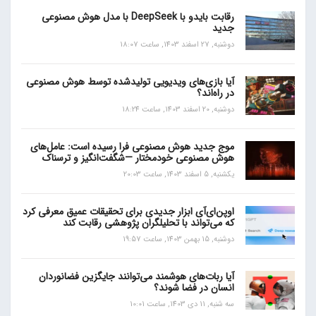
رقابت بایدو با DeepSeek با مدل هوش مصنوعی
جدید
دوشنبه, 27 اسفند 1403, ساعت 18:07
آیا بازی‌های ویدیویی تولیدشده توسط هوش مصنوعی
در راه‌اند؟
دوشنبه, 20 اسفند 1403, ساعت 18:24
موج جدید هوش مصنوعی فرا رسیده است: عامل‌های
هوش مصنوعی خودمختار —شگفت‌انگیز و ترسناک
یکشنبه, 5 اسفند 1403, ساعت 20:03
اوپن‌ای‌آی ابزار جدیدی برای تحقیقات عمیق معرفی کرد
که می‌تواند با تحلیلگران پژوهشی رقابت کند
دوشنبه, 15 بهمن 1403, ساعت 19:57
آیا ربات‌های هوشمند می‌توانند جایگزین فضانوردان
انسان در فضا شوند؟
سه شنبه, 11 دی 1403, ساعت 10:01