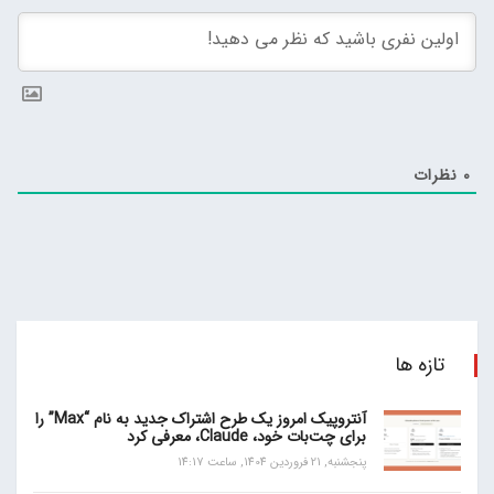
0
نظرات
تازه ها
آنتروپیک امروز یک طرح اشتراک جدید به نام “Max” را
برای چت‌بات خود، Claude، معرفی کرد
پنجشنبه, 21 فروردین 1404, ساعت 14:17