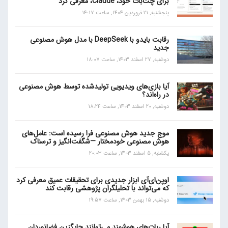
برای چت‌بات خود، Claude، معرفی کرد
پنجشنبه, 21 فروردین 1404, ساعت 14:17
رقابت بایدو با DeepSeek با مدل هوش مصنوعی
جدید
دوشنبه, 27 اسفند 1403, ساعت 18:07
آیا بازی‌های ویدیویی تولیدشده توسط هوش مصنوعی
در راه‌اند؟
دوشنبه, 20 اسفند 1403, ساعت 18:24
موج جدید هوش مصنوعی فرا رسیده است: عامل‌های
هوش مصنوعی خودمختار —شگفت‌انگیز و ترسناک
یکشنبه, 5 اسفند 1403, ساعت 20:03
اوپن‌ای‌آی ابزار جدیدی برای تحقیقات عمیق معرفی کرد
که می‌تواند با تحلیلگران پژوهشی رقابت کند
دوشنبه, 15 بهمن 1403, ساعت 19:57
آیا ربات‌های هوشمند می‌توانند جایگزین فضانوردان