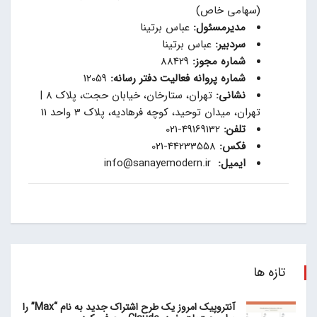
(سهامی خاص)
مدیرمسئول:
عباس برتینا
سردبیر:
عباس برتینا
شماره مجوز:
88429
شماره پروانه فعالیت دفتر رسانه:
12059
نشانی:
تهران، ستارخان، خیابان حجت، پلاک 8 |
تهران، میدان توحید، کوچه فرهادیه، پلاک 3 واحد 11
تلفن:
49169132-021
فکس:
44233558-021
ایمیل:
info@sanayemodern.ir
تازه ها
آنتروپیک امروز یک طرح اشتراک جدید به نام “Max” را